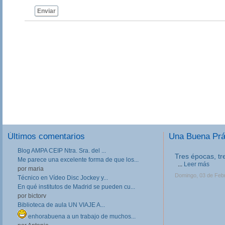
Enviar
Últimos comentarios
Una Buena Pr
Blog AMPA CEIP Ntra. Sra. del ...
Tres épocas, tr
Me parece una excelente forma de que los...
...
Leer más
por maria
Domingo, 03 de Feb
Técnico en Vídeo Disc Jockey y...
En qué institutos de Madrid se pueden cu...
por bictorv
Biblioteca de aula UN VIAJE A...
enhorabuena a un trabajo de muchos...