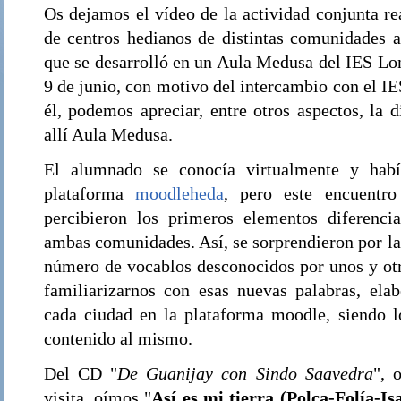
Os dejamos el vídeo de la actividad conjunta r
de centros hedianos de distintas comunidades 
que se desarrolló en un Aula Medusa del IES Lom
9 de junio, con motivo del intercambio con el I
él, podemos apreciar, entre otros aspectos, la 
allí Aula Medusa.
El alumnado se conocía virtualmente y había
plataforma
moodleheda
, pero este encuentro
percibieron los primeros elementos diferenci
ambas comunidades. Así, se sorprendieron por las
número de vocablos desconocidos por unos y otro
familiarizarnos con esas nuevas palabras, ela
cada ciudad en la plataforma moodle, siendo 
contenido al mismo.
Del CD "
De Guanijay con Sindo Saavedra
", 
visita, oímos "
Así es mi tierra (Polca-Folía-Is