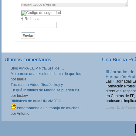
Restan:
10000
símbolos
Refrescar
Enviar
Últimos comentarios
Una Buena Pr
Blog AMPA CEIP Ntra. Sra. del ...
III Jornadas de
Me parece una excelente forma de que los...
Formación Prof
por maria
Las III Jornadas 
Técnico en Vídeo Disc Jockey y...
Formación Profesio
En qué institutos de Madrid se pueden cu...
directivos, respo
por bictorv
en Centros de FP, 
profesores implica
Biblioteca de aula UN VIAJE A...
Lunes, 11 de Febrer
enhorabuena a un trabajo de muchos...
por Antonio