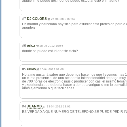
alguien me puede decir donde puedo estudiar esto en madrid?
#7
DJ COLORS
25-06-2012 00:54
En madrid y barcelona hay sitio para estudiar esta profesion pero e 
apunteis
#6
erica
18-05-2012 16:56
donde se puede estudiar este ciclo?
#5
elmio
15-04-2012 02:08
Hola me gustarià saber que debemos hacer los que llevemos mas 1
un curso presencial de una academia intenacionaldel de pago muy c
de 700 horas de electronic music producer con casi el mismo temari
y experiencia,que deberia hacer a donde averiguo si me lo convalid
años ejerciendo o que facilidades.
#4
JUANMIX
13-04-2012 18:01
ES VERDAD A QUE NUMERO DE TELEFONO SE PUEDE PEDIR INFO