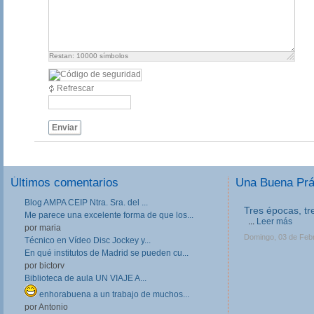
Restan:
10000
símbolos
Refrescar
Enviar
Últimos comentarios
Una Buena Pr
Blog AMPA CEIP Ntra. Sra. del ...
III Jornadas de
Me parece una excelente forma de que los...
Formación Prof
por maria
Las III Jornadas 
Técnico en Vídeo Disc Jockey y...
Formación Profesio
En qué institutos de Madrid se pueden cu...
directivos, respo
por bictorv
en Centros de FP, 
profesores implica
Biblioteca de aula UN VIAJE A...
Lunes, 11 de Febrer
enhorabuena a un trabajo de muchos...
por Antonio