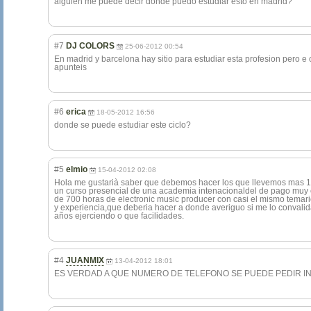
alguien me puede decir donde puedo estudiar esto en madrid?
#7
DJ COLORS
25-06-2012 00:54
En madrid y barcelona hay sitio para estudiar esta profesion pero e 
apunteis
#6
erica
18-05-2012 16:56
donde se puede estudiar este ciclo?
#5
elmio
15-04-2012 02:08
Hola me gustarià saber que debemos hacer los que llevemos mas 1
un curso presencial de una academia intenacionaldel de pago muy c
de 700 horas de electronic music producer con casi el mismo temari
y experiencia,que deberia hacer a donde averiguo si me lo convalid
años ejerciendo o que facilidades.
#4
JUANMIX
13-04-2012 18:01
ES VERDAD A QUE NUMERO DE TELEFONO SE PUEDE PEDIR INFO