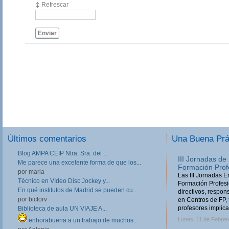
Refrescar
Enviar
Últimos comentarios
Una Buena Pr
Blog AMPA CEIP Ntra. Sra. del ...
III Jornadas de
Me parece una excelente forma de que los...
Formación Prof
por maria
Las III Jornadas 
Técnico en Vídeo Disc Jockey y...
Formación Profesio
En qué institutos de Madrid se pueden cu...
directivos, respo
por bictorv
en Centros de FP, 
profesores implica
Biblioteca de aula UN VIAJE A...
Lunes, 11 de Febrer
enhorabuena a un trabajo de muchos...