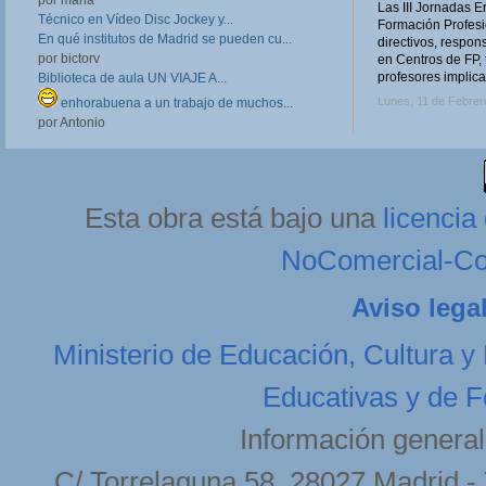
Las III Jornadas 
Técnico en Vídeo Disc Jockey y...
Formación Profesio
En qué institutos de Madrid se pueden cu...
directivos, respo
por bictorv
en Centros de FP, 
profesores implica
Biblioteca de aula UN VIAJE A...
Lunes, 11 de Febrer
enhorabuena a un trabajo de muchos...
por Antonio
Esta obra está bajo una
licenci
NoComercial-Com
Aviso lega
Ministerio de Educación, Cultura y
Educativas y de F
Información general
C/ Torrelaguna 58. 28027 Madrid - 