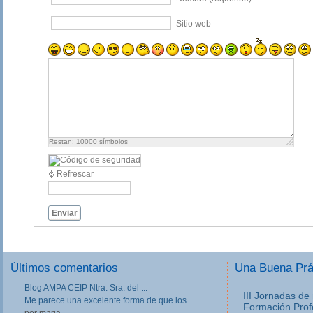
Sitio web
Restan:
10000
símbolos
Refrescar
Enviar
Últimos comentarios
Una Buena Pr
Blog AMPA CEIP Ntra. Sra. del ...
III Jornadas de
Me parece una excelente forma de que los...
Formación Prof
por maria