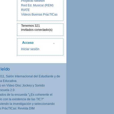
Proyecto Newton
Red Ed. Musical (REM)
RIATE
Vídeos Buenas PrácTICas
Tenemos 321
invitados conectado(s)
Acceso
Iniciar sesión
leído
011, Salón Internacional del Estudiante y de
rta Educativa
o en Vídeo Disc Jockey y Sonido
Escuela 2.0
ados de la encuesta "¿Es coherente el
lo con la existencia de las TIC?"
iendo la investigación y seleccionando
 PrácTICas: Revista DIM