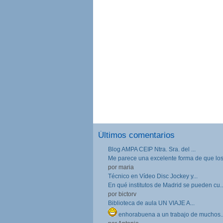
Últimos comentarios
Blog AMPA CEIP Ntra. Sra. del ...
Me parece una excelente forma de que los.
por maria
Técnico en Vídeo Disc Jockey y...
En qué institutos de Madrid se pueden cu..
por bictorv
Biblioteca de aula UN VIAJE A...
enhorabuena a un trabajo de muchos..