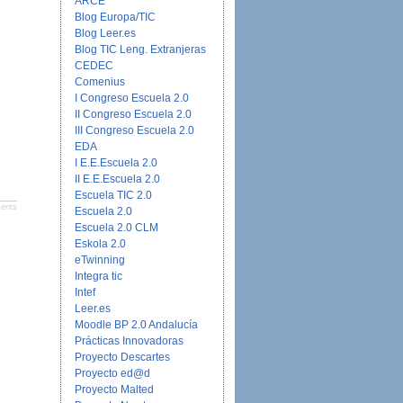
ARCE
Blog Europa/TIC
Blog Leer.es
Blog TIC Leng. Extranjeras
CEDEC
Comenius
I Congreso Escuela 2.0
II Congreso Escuela 2.0
III Congreso Escuela 2.0
EDA
I E.E.Escuela 2.0
II E.E.Escuela 2.0
Escuela TIC 2.0
ents
Escuela 2.0
Escuela 2.0 CLM
Eskola 2.0
eTwinning
Integra tic
Intef
Leer.es
Moodle BP 2.0 Andalucía
Prácticas Innovadoras
Proyecto Descartes
Proyecto ed@d
Proyecto Malted