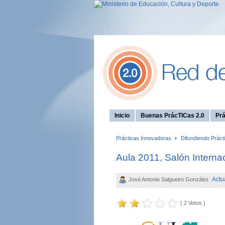
Inicio
Buenas PrácTICas 2.0
Prá
Prácticas Innovadoras
Difundiendo Práct
Aula 2011, Salón Internac
Actu
José Antonio Salgueiro González
( 2 Votos )