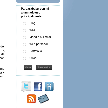
Para trabajar con mi
alumnado uso
principalmente
Blog
Wiki
Moodle o similar
Web personal
 del
ros,
Portafolio
o de
Otros
sean
orma
er y
es.