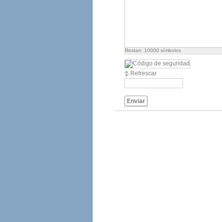
Restan:
10000
símbolos
Refrescar
Enviar