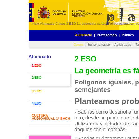
Inicio
-
Alumnado
-
Cursos
-
2 ESO
-
La geometría es fácil
-
Polígonos iguales, p
Alumnado
|
Profesorado
|
Público
Cursos
|
Índice temático
|
Actividades
|
Ta
Alumnado
2 ESO
1 ESO
La geometría es fá
2 ESO
Polígonos iguales, 
semejantes
3 ESO
Planteamos pro
4 ESO
¿Sabrías como desarrollar un
CULTURA
otro, desde un punto que te 
AUDIOVISUAL 1º BACH
Utilizaremos métodos de tran
ángulos con el compás.
¿Sabrías qué teorema utiliz