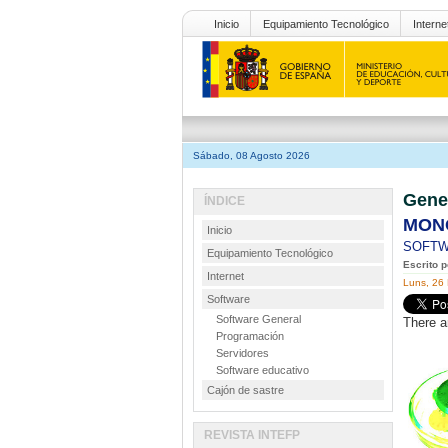
Inicio
Equipamiento Tecnológico
Interne
Sábado, 08 Agosto 2026
Gene
ÍNDICE
MONO
Inicio
SOFT
Equipamiento Tecnológico
Escrito p
Internet
Luns, 26
Software
Software General
There a
Programación
Servidores
Software educativo
Cajón de sastre
REVISTA INTEFP