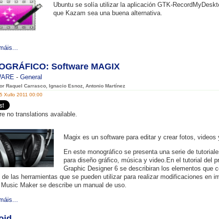
Ubuntu se solía utilizar la aplicación GTK-RecordMyDeskt
que Kazam sea una buena alternativa.
máis...
GRÁFICO: Software MAGIX
WARE
-
General
por Raquel Carrasco, Ignacio Esnoz, Antonio Martínez
5 Xullo 2011 00:00
re no translations available.
Magix es un software para editar y crear fotos, videos
En este monográfico se presenta una serie de tutoria
para diseño gráfico, música y video.En el tutorial de
Graphic Designer 6 se describiran los elementos que 
 de las herramientas que se pueden utilizar para realizar modificaciones en im
Music Maker se describe un manual de uso.
máis...
oid