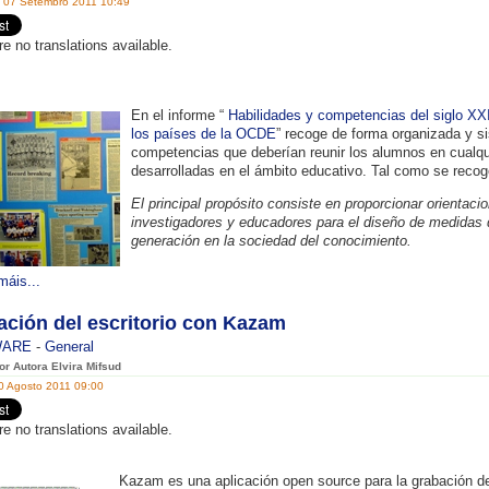
, 07 Setembro 2011 10:49
re no translations available.
En el informe “
Habilidades y competencias del siglo XXI
los países de la OCDE
” recoge de forma organizada y si
competencias que deberían reunir los alumnos en cualq
desarrolladas en el ámbito educativo. Tal como se recog
El principal propósito consiste en proporcionar orientaci
investigadores y educadores para el diseño de medidas 
generación en la sociedad del conocimiento.
máis...
ación del escritorio con Kazam
WARE
-
General
or Autora Elvira Mifsud
0 Agosto 2011 09:00
re no translations available.
Kazam es una aplicación open source para la grabación de