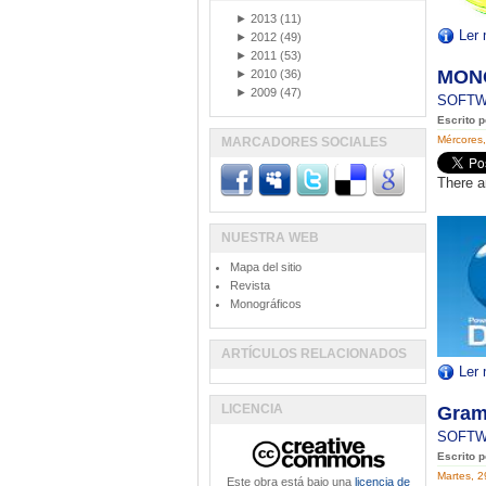
►
2013
(11)
Ler 
►
2012
(49)
►
2011
(53)
MONO
►
2010
(36)
►
2009
(47)
SOFT
Escrito p
Mércores
MARCADORES SOCIALES
There a
NUESTRA WEB
Mapa del sitio
Revista
Monográficos
ARTÍCULOS RELACIONADOS
Ler 
LICENCIA
Gram
SOFT
Escrito 
Martes, 
Este obra está bajo una
licencia de