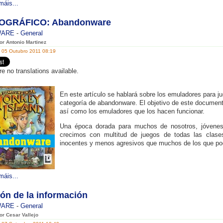
máis...
GRÁFICO: Abandonware
WARE
-
General
por Antonio Martinez
, 05 Outubro 2011 08:19
re no translations available.
En este artículo se hablará sobre los emuladores para ju
categoría de abandonware. El objetivo de este document
así como los emuladores que los hacen funcionar.
Una época dorada para muchos de nosotros, jóvene
crecimos con multitud de juegos de todas las clas
inocentes y menos agresivos que muchos de los que po
máis...
ón de la información
WARE
-
General
or Cesar Vallejo