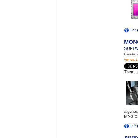
Ler 
MONO
SOFT
Escrito 
Venres, 1
There a
algunas
MAGIX 
Ler 
Andr