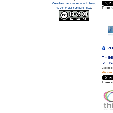
Creative commons reconocimiento,
There a
no comercial, compartir igual
.
Ler 
THI
SOFT
Escrito 
Mércores
There a