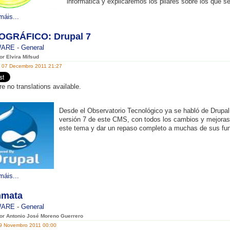
informática y explicaremos los pilares sobre los que s
máis...
GRÁFICO: Drupal 7
WARE
-
General
or Elvira Mifsud
, 07 Decembro 2011 21:27
re no translations available.
Desde el Observatorio Tecnológico ya se habló de
Drupal
versión 7 de este CMS, con todos los cambios y mejoras 
este tema y dar un repaso completo a muchas de sus fun
máis...
mata
WARE
-
General
por Antonio José Moreno Guerrero
29 Novembro 2011 00:00