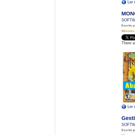
Ler 
MONO
SOFT
Escrito 
Mércores
There a
Ler 
Gesti
SOFT
Escrito p