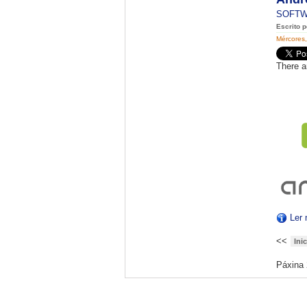
SOFT
Escrito 
Mércores,
There a
Ler 
<<
Ini
Páxina 