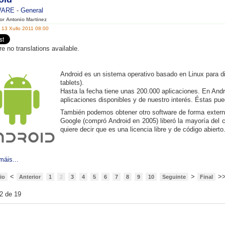
WARE
-
General
por Antonio Martinez
 13 Xullo 2011 08:00
re no translations available.
Android es un sistema operativo basado en Linux para dis
tablets).
Hasta la fecha tiene unas 200.000 aplicaciones. En And
aplicaciones disponibles y de nuestro interés. Éstas pue
También podemos obtener otro software de forma extern
Google (compró Android en 2005) liberó la mayoría del c
quiere decir que es una licencia libre y de código abierto
máis...
<
>
>
cio
Anterior
1
2
3
4
5
6
7
8
9
10
Seguinte
Final
2 de 19