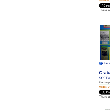
Mércores
There a
Ler 
Grab
SOFT
Escrito p
Martes, 3
There a