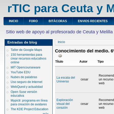
rTIC para Ceuta y M
INICIO
FORO
BITÁCORAS
ENVIOS RECIENTES
Sitio web de apoyo al profesorado de Ceuta y Melilla
Entradas de blog
Inicio
Taller de Google Maps
Conocimiento del medio. 6
150 herramientas para
crear recursos educativos
Título
Autor
Tipo
online
MIT Opencourseware
YouTube EDU
Recomend
Nubes de palabras
La escala del
cesar
un recurso
Universo
Uso seguro de Internet
web
WebQuest y actualidad
Open Suse versión
educativa
Exploración
Recomend
Mypictr: programa en línea
visual del
cesar
un recurso
para creación de avatares
corazón
web
The KDE Project Education