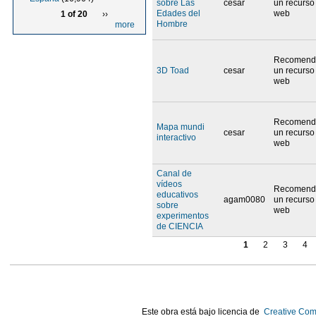
sobre Las
cesar
un recurso
Edades del
web
1 of 20
››
Hombre
more
Recomend
3D Toad
cesar
un recurso
web
Recomend
Mapa mundi
cesar
un recurso
interactivo
web
Canal de
vídeos
Recomend
educativos
agam0080
un recurso
sobre
web
experimentos
de CIENCIA
1
2
3
4
Este obra está bajo licencia de
Creative Com