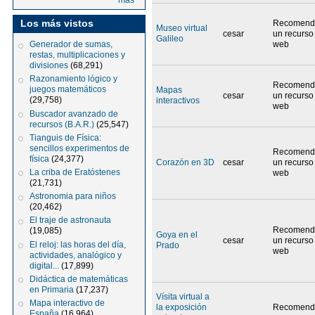
más
Los más vistos
Recomend
Museo virtual
cesar
un recurso
Galileo
web
Generador de sumas,
restas, multiplicaciones y
divisiones
(68,291)
Razonamiento lógico y
Recomend
juegos matemáticos
Mapas
cesar
un recurso
(29,758)
interactivos
web
Buscador avanzado de
recursos (B.A.R.)
(25,547)
Tianguis de Física:
sencillos experimentos de
Recomend
física
(24,377)
Corazón en 3D
cesar
un recurso
La criba de Eratóstenes
web
(21,731)
Astronomia para niños
(20,462)
El traje de astronauta
Recomend
(19,085)
Goya en el
cesar
un recurso
El reloj: las horas del día,
Prado
web
actividades, analógico y
digital...
(17,899)
Didáctica de matemáticas
en Primaria
(17,237)
Vísita virtual a
Mapa interactivo de
la exposición
Recomend
España
(16,964)