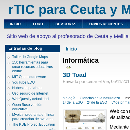
rTIC para Ceuta y M
INICIO
FORO
BITÁCORAS
ENVIOS RECIENTES
Sitio web de apoyo al profesorado de Ceuta y Melilla
Entradas de blog
Inicio
Taller de Google Maps
Informática
150 herramientas para
crear recursos educativos
online
3D Toad
MIT Opencourseware
Enviado por cesar el Vie, 05/11/201
YouTube EDU
Nubes de palabras
Uso seguro de Internet
biología
Ciencias de la naturaleza
Inf
WebQuest y actualidad
1º de la ESO
2º de la ESO
5º de prima
Open Suse versión
educativa
Web con n
Mypictr: programa en línea
visualizad
para creación de avatares
The KDE Project Education
Mediante 