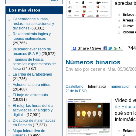
más
apreciar 
Los más vistos
Enlace
Generador de sumas,
Áreas:
restas, multiplicaciones y
Curso:
divisiones
(68,331)
Idioma d
Razonamiento lógico y
juegos matemáticos
(29,765)
744
Buscador avanzado de
recursos (B.A.R.)
(25,572)
Tianguis de Física:
Números binarios
sencillos experimentos de
física
(24,387)
Enviado por cesar el Mar, 09/06/201
La criba de Eratóstenes
(21,736)
Astronomia para niños
Castellano
Informática
numeración
(20,468)
2º de la ESO
El traje de astronauta
Vídeo div
(19,091)
El reloj: las horas del día,
de Educac
actividades, analógico y
qué son l
digital...
(17,901)
Informátic
Didáctica de matemáticas
en Primaria
(17,237)
Mapa interactivo de
Enlace
España
(16,965)