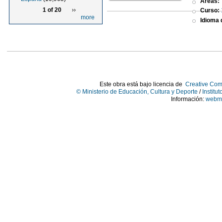
Áreas:
1 of 20
››
Curso:
more
Idioma d
Este obra está bajo licencia de
Creative Com
© Ministerio de Educación, Cultura y Deporte
/
Institu
Información:
webma