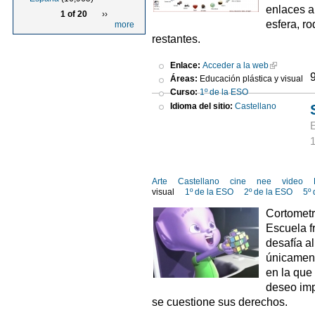
enlaces a
1 of 20
››
esfera, r
more
restantes.
Enlace:
Acceder a la web
Áreas:
Educación plástica y visual
Curso:
1º de la ESO
Idioma del sitio:
Castellano
Arte
Castellano
cine
nee
video
visual
1º de la ESO
2º de la ESO
5º 
Cortometr
Escuela 
desafía a
únicament
en la que 
deseo imp
se cuestione sus derechos.