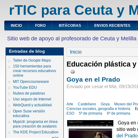
rTIC para Ceuta y M
INICIO
FORO
BITÁCORAS
ENVIOS RECIENTES
Sitio web de apoyo al profesorado de Ceuta y Melilla
Entradas de blog
Inicio
Taller de Google Maps
Educación plástica y
150 herramientas para
crear recursos educativos
online
Goya en el Prado
MIT Opencourseware
Enviado por cesar el Mié, 09/19/201
YouTube EDU
Nubes de palabras
Uso seguro de Internet
Arte
Castellano
Goya
Museo del Pr
WebQuest y actualidad
Ciencias sociales, geografía e historia
E
Open Suse versión
ESO
5º de primaria
6º de primaria
educativa
Mypictr: programa en línea
Goya en e
para creación de avatares
sitio web
The KDE Project Education
del Prado