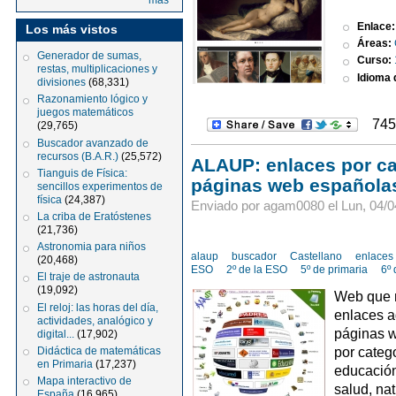
más
Enlace
Los más vistos
Áreas:
Generador de sumas,
Curso:
restas, multiplicaciones y
Idioma d
divisiones
(68,331)
Razonamiento lógico y
juegos matemáticos
745
(29,765)
Buscador avanzado de
recursos (B.A.R.)
(25,572)
ALAUP: enlaces por cat
Tianguis de Física:
páginas web española
sencillos experimentos de
física
(24,387)
Enviado por agam0080 el Lun, 04/04
La criba de Eratóstenes
(21,736)
Astronomia para niños
alaup
buscador
Castellano
enlaces
(20,468)
ESO
2º de la ESO
5º de primaria
6º 
El traje de astronauta
(19,092)
Web que n
El reloj: las horas del día,
enlaces a
actividades, analógico y
páginas w
digital...
(17,902)
por catego
Didáctica de matemáticas
en Primaria
(17,237)
educación
Mapa interactivo de
salud, nat
España
(16,965)