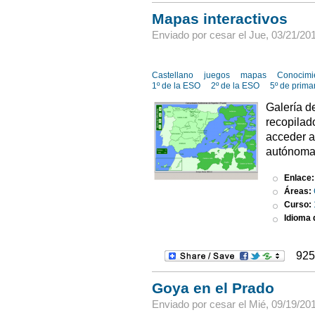
Mapas interactivos
Enviado por cesar el Jue, 03/21/201
Castellano
juegos
mapas
Conocimi
1º de la ESO
2º de la ESO
5º de prima
Galería d
recopilad
acceder a
autónomas
Enlace
Áreas:
Curso:
Idioma d
925
Goya en el Prado
Enviado por cesar el Mié, 09/19/201