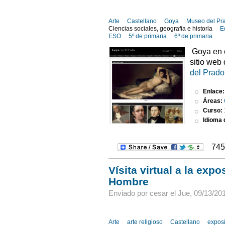
Arte
Castellano
Goya
Museo del Pr
Ciencias sociales, geografía e historia
E
ESO
5º de primaria
6º de primaria
Goya en e
sitio web
del Prado
Enlace
Áreas:
Curso:
Idioma d
745
Vísita virtual a la exp
Hombre
Enviado por cesar el Jue, 09/13/201
Arte
arte religioso
Castellano
expos