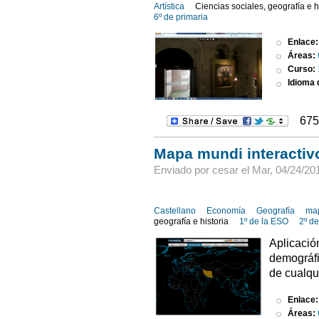
Artística
Ciencias sociales, geografía e h
6º de primaria
Enlace
Áreas:
Curso:
Idioma d
675
Mapa mundi interactiv
Enviado por cesar el Mar, 04/24/201
Castellano
Economía
Geografía
ma
geografía e historia
1º de la ESO
2º d
Aplicació
demográfi
de cualqu
Enlace
Áreas: