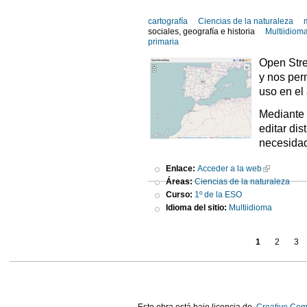
cartografía
Ciencias de la naturaleza
sociales, geografía e historia
Multiidiom
primaria
Open Stre
y nos per
uso en el 
Mediante 
editar di
necesida
Enlace:
Acceder a la web
Áreas:
Ciencias de la naturaleza
Curso:
1º de la ESO
Idioma del sitio:
Multiidioma
1
2
3
Este obra está bajo licencia de
Creative Com