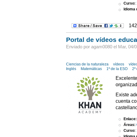
Curso:
Idioma d
142
Portal de vídeos edu
Enviado por agam0080 el Mar, 04/0
Ciencias de la naturaleza
vídeos
víde
Inglés
Matemáticas
1º de la ESO
2º
Excelente
organizad
Existe ad
cuenta co
castellan
Enlace
Áreas:
Curso:
Idioma d