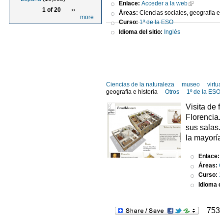
Enlace:
Acceder a la web
1 of 20
››
Áreas:
Ciencias sociales, geografía e
more
Curso:
1º de la ESO
Idioma del sitio:
Inglés
Ciencias de la naturaleza
museo
virtu
geografía e historia
Otros
1º de la ES
Visita de 
Florencia
sus salas
la mayorí
Enlace
Áreas:
Curso:
Idioma d
753