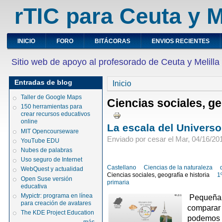
rTIC para Ceuta y M
INICIO
FORO
BITÁCORAS
ENVIOS RECIENTES
Sitio web de apoyo al profesorado de Ceuta y Melilla
Entradas de blog
Inicio
Taller de Google Maps
Ciencias sociales, ge
150 herramientas para
crear recursos educativos
online
La escala del Universo
MIT Opencourseware
Enviado por cesar el Mar, 04/16/201
YouTube EDU
Nubes de palabras
Uso seguro de Internet
Castellano
Ciencias de la naturaleza
WebQuest y actualidad
Ciencias sociales, geografía e historia
1
Open Suse versión
primaria
educativa
Mypictr: programa en línea
Pequeña y
para creación de avatares
comparar 
The KDE Project Education
podemos e