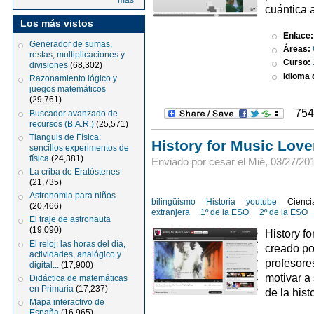
más
cuántica a
Los más vistos
Enlace
Generador de sumas,
Áreas:
restas, multiplicaciones y
Curso:
divisiones
(68,302)
Idioma d
Razonamiento lógico y
juegos matemáticos
(29,761)
754
Buscador avanzado de
recursos (B.A.R.)
(25,571)
Tianguis de Física:
History for Music Love
sencillos experimentos de
física
(24,381)
Enviado por cesar el Mié, 03/27/201
La criba de Eratóstenes
(21,735)
Astronomia para niños
bilingüismo
Historia
youtube
Ciencia
(20,466)
extranjera
1º de la ESO
2º de la ESO
El traje de astronauta
(19,090)
History f
El reloj: las horas del día,
creado po
actividades, analógico y
profesore
digital...
(17,900)
motivar a
Didáctica de matemáticas
en Primaria
(17,237)
de la his
Mapa interactivo de
España
(16,965)