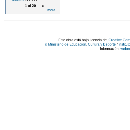
1 of 20
››
more
Este obra está bajo licencia de
Creative Com
© Ministerio de Educación, Cultura y Deporte
/
Institu
Información:
webma