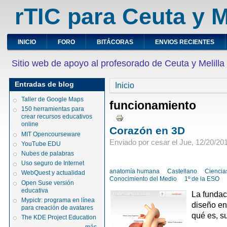
rTIC para Ceuta y M
INICIO
FORO
BITÁCORAS
ENVIOS RECIENTES
Sitio web de apoyo al profesorado de Ceuta y Melilla
Entradas de blog
Inicio
Taller de Google Maps
funcionamiento
150 herramientas para
crear recursos educativos
online
Corazón en 3D
MIT Opencourseware
Enviado por cesar el Jue, 12/20/201
YouTube EDU
Nubes de palabras
Uso seguro de Internet
anatomía humana
Castellano
Ciencia
WebQuest y actualidad
Conocimiento del Medio
1º de la ESO
Open Suse versión
educativa
La fundac
Mypictr: programa en línea
diseño e
para creación de avatares
qué es, s
The KDE Project Education