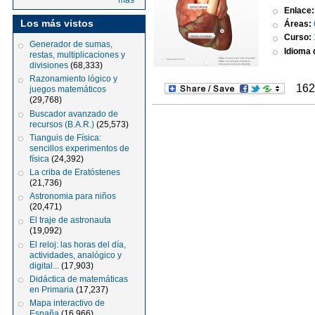
más
Enlace
Los más vistos
Áreas:
Curso:
Generador de sumas,
Idioma d
restas, multiplicaciones y
divisiones
(68,333)
Razonamiento lógico y
162
juegos matemáticos
(29,768)
Buscador avanzado de
recursos (B.A.R.)
(25,573)
Tianguis de Física:
sencillos experimentos de
física
(24,392)
La criba de Eratóstenes
(21,736)
Astronomia para niños
(20,471)
El traje de astronauta
(19,092)
El reloj: las horas del día,
actividades, analógico y
digital...
(17,903)
Didáctica de matemáticas
en Primaria
(17,237)
Mapa interactivo de
España
(16,966)