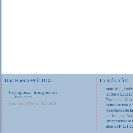
Una Buena PrácTICa
Lo más leído
Aula 2011, Salón
Tres épocas, tres géneros
la Oferta Educat
...
Read more
Técnico en Víde
Dimanche, 03 Février 2013 12:25
Sello Escuela 2.
Resultados de la
currículo con la 
Promoviendo la 
Buenas PrácTICa