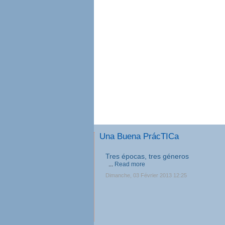
Una Buena PrácTICa
Tres épocas, tres géneros
...
Read more
Dimanche, 03 Février 2013 12:25