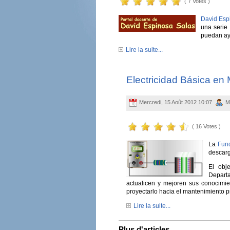
( 7 Votes )
David Esp
una serie 
puedan ayu
Lire la suite...
Electricidad Básica en
Mercredi, 15 Août 2012 10:07
M
( 16 Votes )
La
Fund
descarg
El obj
Depart
actualicen y mejoren sus conocimie
proyectarlo hacia el mantenimiento p
Lire la suite...
Plus d'articles...