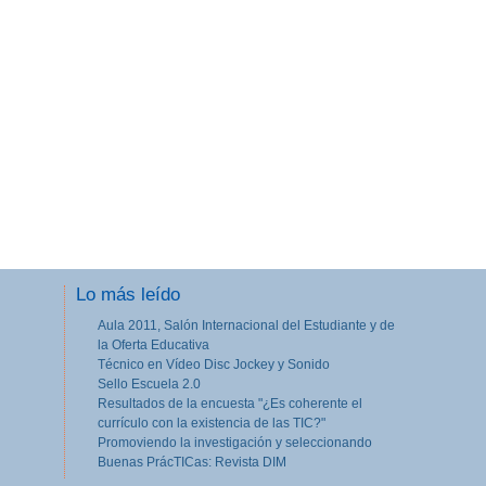
Lo más leído
Aula 2011, Salón Internacional del Estudiante y de
la Oferta Educativa
Técnico en Vídeo Disc Jockey y Sonido
Sello Escuela 2.0
Resultados de la encuesta "¿Es coherente el
currículo con la existencia de las TIC?"
Promoviendo la investigación y seleccionando
Buenas PrácTICas: Revista DIM