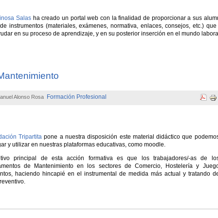
inosa Salas
ha creado un portal web con la finalidad de proporcionar a sus alu
de instrumentos (materiales, exámenes, normativa, enlaces, consejos, etc.) que
dar en su proceso de aprendizaje, y en su posterior inserción en el mundo labora
 Mantenimiento
Formación Profesional
anuel Alonso Rosa
ación Tripartita
pone a nuestra disposición este material didáctico que podemo
ar y utilizar en nuestras plataformas educativas, como moodle.
etivo principal de esta acción formativa es que los trabajadores/-as de lo
amentos de Mantenimiento en los sectores de Comercio, Hostelería y Jueg
ntos, haciendo hincapié en el instrumental de medida más actual y tratando d
reventivo.