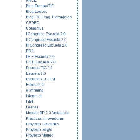
ARCE
Blog Europa/TIC
Blog Leer.es
Blog TIC Leng. Extranjeras
CEDEC
Comenius
I Congreso Escuela 2.0
II Congreso Escuela 2.0
III Congreso Escuela 2.0
EDA
I E.E.Escuela 2.0
II E.E.Escuela 2.0
Escuela TIC 2.0
Escuela 2.0
Escuela 2.0 CLM
Eskola 2.0
eTwinning
Integra tic
Intef
Leer.es
Moodle BP 2.0 Andalucía
Prácticas Innovadoras
Proyecto Descartes
Proyecto ed@d
Proyecto Malted