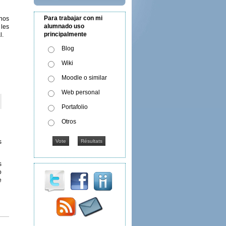
Para trabajar con mi
mnos
alumnado uso
 les
principalmente
l.
Blog
Wiki
Moodle o similar
Web personal
Portafolio
Otros
s
s
o
e