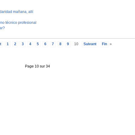
idaridad mañana, allí
o técnico profesional
ar?
t
1
2
3
4
5
6
7
8
9
10
Suivant
Fin
»
Page 10 sur 34