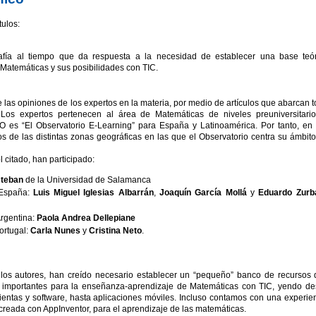
ulos:
rafía al tiempo que da respuesta a la necesidad de establecer una base teó
 Matemáticas y sus posibilidades con TIC.
las opiniones de los expertos en la materia, por medio de artículos que abarcan 
 Los expertos pertenecen al área de Matemáticas de niveles preuniversitari
es “El Observatorio E-Learning” para España y Latinoamérica. Por tanto, en
os de las distintas zonas geográficas en las que el Observatorio centra su ámbit
citado, han participado:
teban
de la Universidad de Salamanca
 España:
Luis Miguel Iglesias Albarrán
,
Joaquín García Mollá
y
Eduardo Zurb
rgentina:
Paola Andrea Dellepiane
ortugal:
Carla Nunes
y
Cristina Neto
.
, los autores, han creído necesario establecer un “pequeño” banco de recursos
s importantes para la enseñanza-aprendizaje de Matemáticas con TIC, yendo d
entas y software, hasta aplicaciones móviles. Incluso contamos con una experie
 creada con AppInventor, para el aprendizaje de las matemáticas.