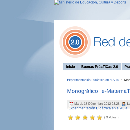
Inicio
Buenas PrácTICas 2.0
Prá
Experimentación Didáctica en el Aula
Mono
Monográfico "e-MatemáT
Mardi, 18 Décembre 2012 23:28
Lu
Experimentación Didáctica en el Aula
( 9 Votes )