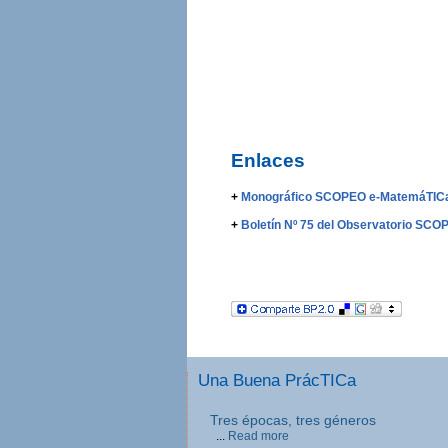
Enlaces
+
Monográfico SCOPEO e-MatemáTICa
+
Boletín Nº 75 del Observatorio SCO
Una Buena PrácTICa
Tres épocas, tres géneros
...
Read more