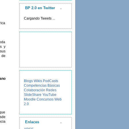
BP 2.0 en Twitter
Cargando Tweets ...
rica
toda
os y
 sus
o de
ano
Blogs
Wikis
PodCasts
Competencias Básicas
Colaboración
Redes
SlideShare
YouTube
Moodle
Concursos
Web
2.0
 que
esde
ncia
Enlaces