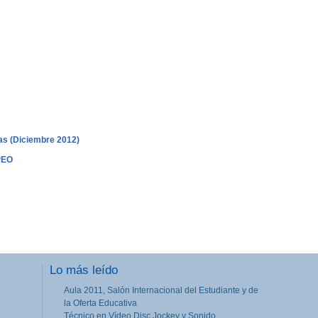
s (Diciembre 2012)
PEO
Lo más leído
Aula 2011, Salón Internacional del Estudiante y de
la Oferta Educativa
Técnico en Vídeo Disc Jockey y Sonido