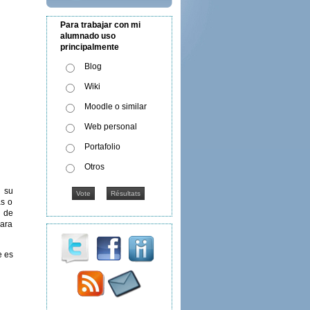
Para trabajar con mi
alumnado uso
principalmente
Blog
Wiki
Moodle o similar
Web personal
Portafolio
Otros
y su
as o
d de
para
e es