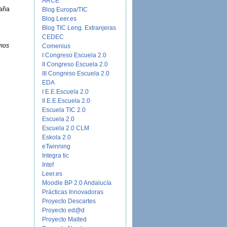
ARCE
aña
Blog Europa/TIC
Blog Leer.es
Blog TIC Leng. Extranjeras
CEDEC
emos
Comenius
I Congreso Escuela 2.0
II Congreso Escuela 2.0
III Congreso Escuela 2.0
EDA
I E.E.Escuela 2.0
II E.E.Escuela 2.0
Escuela TIC 2.0
Escuela 2.0
Escuela 2.0 CLM
Eskola 2.0
eTwinning
Integra tic
Intef
Leer.es
Moodle BP 2.0 Andalucía
Prácticas Innovadoras
Proyecto Descartes
Proyecto ed@d
Proyecto Malted