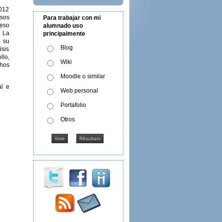
012
esos
Para trabajar con mi
eso
alumnado uso
 La
principalmente
 su
Blog
isis
lo,
Wiki
hos
Moodle o similar
al e
Web personal
Portafolio
Otros