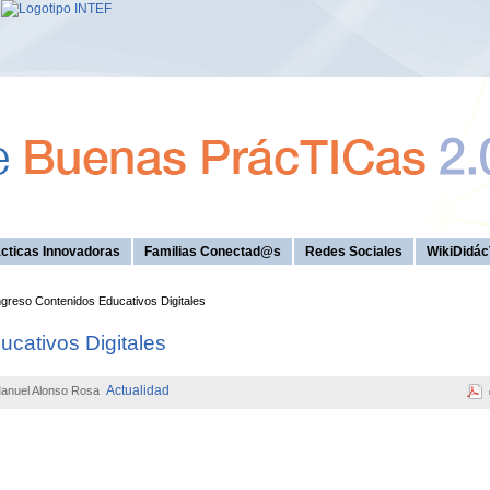
cticas Innovadoras
Familias Conectad@s
Redes Sociales
WikiDidác
reso Contenidos Educativos Digitales
cativos Digitales
Actualidad
anuel Alonso Rosa