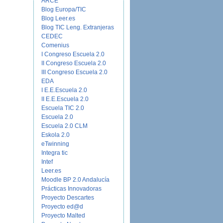
ARCE
Blog Europa/TIC
Blog Leer.es
Blog TIC Leng. Extranjeras
CEDEC
Comenius
I Congreso Escuela 2.0
II Congreso Escuela 2.0
III Congreso Escuela 2.0
EDA
I E.E.Escuela 2.0
II E.E.Escuela 2.0
Escuela TIC 2.0
Escuela 2.0
Escuela 2.0 CLM
Eskola 2.0
eTwinning
Integra tic
Intef
Leer.es
Moodle BP 2.0 Andalucía
Prácticas Innovadoras
Proyecto Descartes
Proyecto ed@d
Proyecto Malted