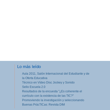
Lo más leído
Aula 2011, Salón Internacional del Estudiante y de
la Oferta Educativa
Técnico en Vídeo Disc Jockey y Sonido
Sello Escuela 2.0
Resultados de la encuesta "¿Es coherente el
ropeos
currículo con la existencia de las TIC?"
Promoviendo la investigación y seleccionando
Buenas PrácTICas: Revista DIM