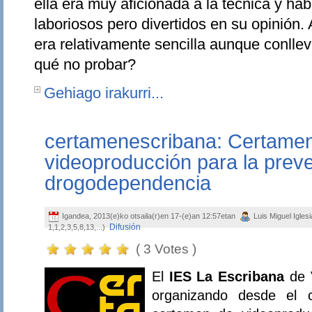
ella era muy aficionada a la técnica y h
laboriosos pero divertidos en su opinión. 
era relativamente sencilla aunque conlle
qué no probar?
Gehiago irakurri...
certamenescribana: Certamen
videoproducción para la preve
drogodependencia
Igandea, 2013(e)ko otsaila(r)en 17-(e)an 12:57etan
Luis Miguel Igle
Difusión
1,1,2,3,5,8,13,...)
( 3 Votes )
El
IES La Escribana
de V
organizando desde el 