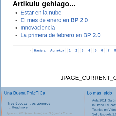
Artikulu gehiago...
Estar en la nube
El mes de enero en BP 2.0
Innovaciencia
La primera de febrero en BP 2.0
«
Hasiera
Aurrekoa
1
2
3
4
5
6
7
JPAGE_CURRENT_O
Una Buena PrácTICa
Lo más leído
Aula 2011, Salón
Tres épocas, tres géneros
la Oferta Educat
...
Read more
Técnico en Víde
Igandea, 2013(e)ko otsaila(r)en 03-(e)an 12:25etan
Sello Escuela 2.