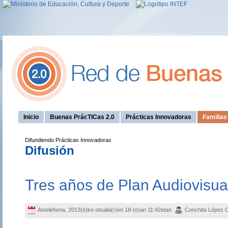
Inicio
Buenas PrácTICas 2.0
Prácticas Innovadoras
Familia
Difundiendo Prácticas Innovadoras
Difusión
Tres años de Plan Audiovisua
Astelehena, 2013(e)ko otsaila(r)en 18-(e)an 11:42etan
Conchita López