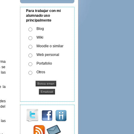
Para trabajar con mi
alumnado uso
principalmente
Blog
Wiki
Moodle o similar
Web personal
orma
Portafolio
s se
Otros
 las
e la
ndes
 del
 las