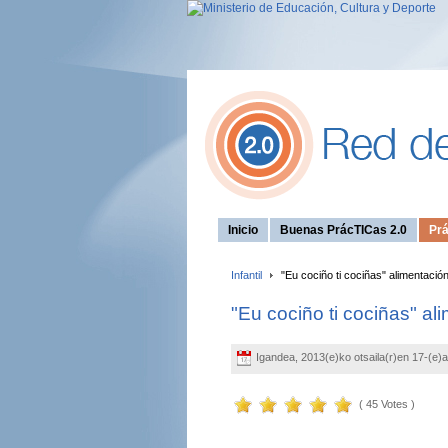
Inicio
Buenas PrácTICas 2.0
Prá
Infantil
"Eu cociño ti cociñas" alimentación
"Eu cociño ti cociñas" al
Igandea, 2013(e)ko otsaila(r)en 17-(e)
( 45 Votes )