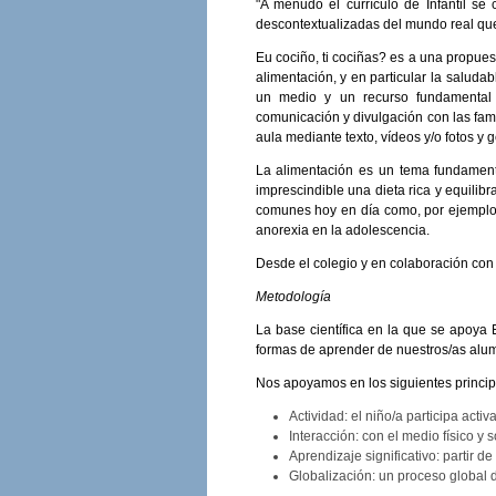
"A menudo el currículo de Infantil se
descontextualizadas del mundo real que
Eu cociño, ti cociñas? es a una propues
alimentación, y en particular la saludab
un medio y un recurso fundamental 
comunicación y divulgación con las fami
aula mediante texto, vídeos y/o fotos y
La alimentación es un tema fundamenta
imprescindible una dieta rica y equilib
comunes hoy en día como, por ejemplo,
anorexia en la adolescencia.
Desde el colegio y en colaboración con 
Metodología
La base científica en la que se apoya E
formas de aprender de nuestros/as alu
Nos apoyamos en los siguientes princip
Actividad: el niño/a participa acti
Interacción: con el medio físico y s
Aprendizaje significativo: partir d
Globalización: un proceso global d