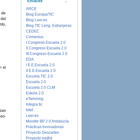
Enlaces
ARCE
o de
Blog Europa/TIC
 del
Blog Leer.es
nto,
Blog TIC Leng. Extranjeras
CEDEC
Comenius
I Congreso Escuela 2.0
II Congreso Escuela 2.0
III Congreso Escuela 2.0
EDA
I E.E.Escuela 2.0
n el
II E.E.Escuela 2.0
Escuela TIC 2.0
Escuela 2.0
Escuela 2.0 CLM
Eskola 2.0
eTwinning
Integra tic
Intef
izan
Leer.es
deo-
Moodle BP 2.0 Andalucía
Prácticas Innovadoras
Proyecto Descartes
Proyecto ed@d