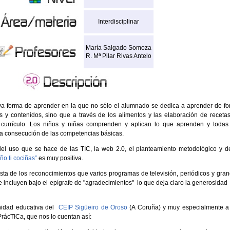
Interdisciplinar
María Salgado Somoza
R. Mª Pilar Rivas Antelo
va forma de aprender en la que no sólo el alumnado se dedica a aprender de f
s y contenidos, sino que a través de los alimentos y las elaboración de receta
el currículo. Los niños y niñas comprenden y aplican lo que aprenden y todas
 la consecución de las competencias básicas.
el uso que se hace de las TIC, la web 2.0, el planteamiento metodológico y d
ño ti cociñas”
es muy positiva.
 lista de los reconocimientos que varios programas de televisión, periódicos y gra
 incluyen bajo el epígrafe de "agradecimientos" lo que deja claro la generosidad
unidad educativa del
CEIP Sigüeiro de Oroso
(A Coruña) y muy especialmente a
rácTICa, que nos lo cuentan así: