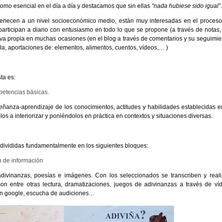
omo esencial en el día a día y destacamos que sin ellas
“nada hubiese sido igual”.
tenecen a un nivel socioeconómico medio, están muy interesadas en el proces
articipan a diario con entusiasmo en todo lo que se propone (a través de notas,
ativa propia en muchas ocasiones (en el blog a través de comentarios y su seguimie
la, aportaciones de: elementos, alimentos, cuentos, vídeos,… )
ta es:
mpetencias básicas.
señanza-aprendizaje de los conocimientos, actitudes y habilidades establecidas e
los a interiorizar y poniéndolos en práctica en contextos y situaciones diversas.
divididas fundamentalmente en los siguientes bloques:
n de información
adivinanzas, poesías e imágenes. Con los seleccionados se transcriben y real
son entre otras lectura, dramatizaciones, juegos de adivinanzas a través de ví
en google, escucha de audiciones…