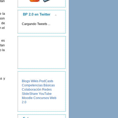
stán
e la
BP 2.0 en Twitter
 son
 de
Cargando Tweets ...
n el
e es
 tan
o la
as y
Blogs
Wikis
PodCasts
Competencias Básicas
Colaboración
Redes
SlideShare
YouTube
Moodle
Concursos
Web
2.0