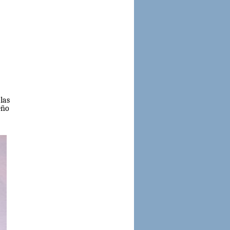
las
eño