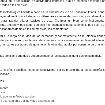
 centra en la realización de actividades impresas, que en muchas ocasiones e
 rodea a los niños/as.
ta metodológica llevada a cabo en un aula del 2º ciclo de Educación Infantil, dond
le, es el medio para trabajar los diferentes aspectos del currículo, y los alimentos
para trabajar pilares básicos de esta. Creamos un blog como instrumento
lias, entorno y todo aquel que este interesado/a. A diario subimos lo que ocurre e
 gestionamos (también los alumnos/as) los comentarios.
l a lo largo de la vida de las personas, y concretamente en la infancia dond
rada, para prevenir problemas relacionados con la alimentación en la edad adulta,
 las caries por abuso de gominolas, la obesidad adulta por consumo de grasas 
las familias, podemos y debemos mejorar los hábitos alimenticios en la infancia.
u cociño, ti cociñas? es el constructivismo, por su proximidad a las característic
mnos/as.
ios:
vamente.
ocial.
e lo que los niños/as ya saben.
e acercamiento del individuo a la realidad.