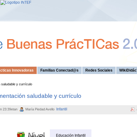
cticas Innovadoras
Familias Conectad@s
Redes Sociales
WikiDidác
 saludable y currículo
imentación saludable y currículo
Infantil
an 23:39etan
María Piedad Avello
Educación Infantil