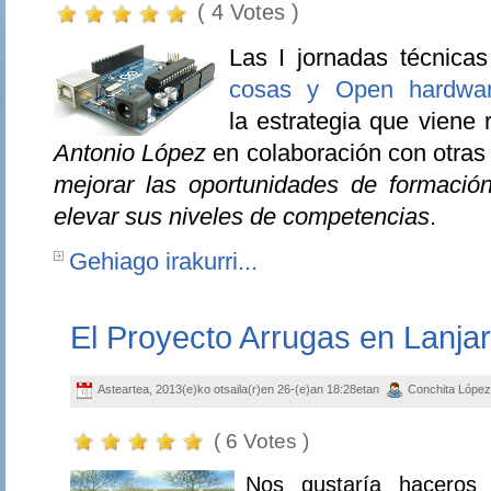
( 4 Votes )
Las I jornadas técnicas
cosas y Open hardwa
la estrategia que viene 
Antonio López
en colaboración con otras 
mejorar las oportunidades de formaci
elevar sus niveles de competencias
.
Gehiago irakurri...
El Proyecto Arrugas en Lanja
Asteartea, 2013(e)ko otsaila(r)en 26-(e)an 18:28etan
Conchita Lópe
( 6 Votes )
Nos gustaría haceros 