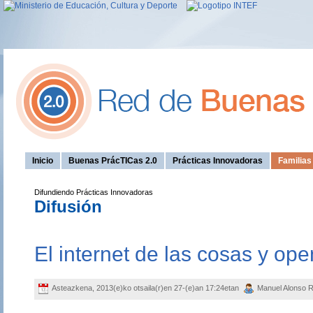
Inicio
Buenas PrácTICas 2.0
Prácticas Innovadoras
Familia
Difundiendo Prácticas Innovadoras
Difusión
El internet de las cosas y op
Asteazkena, 2013(e)ko otsaila(r)en 27-(e)an 17:24etan
Manuel Alonso 