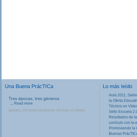
Una Buena PrácTICa
Lo más leído
Aula 2011, Salón
Tres épocas, tres géneros
la Oferta Educat
...
Read more
Técnico en Víde
Igandea, 2013(e)ko otsaila(r)en 03-(e)an 12:25etan
Sello Escuela 2.
Resultados de la
currículo con la 
Promoviendo la 
Buenas PrácTICa