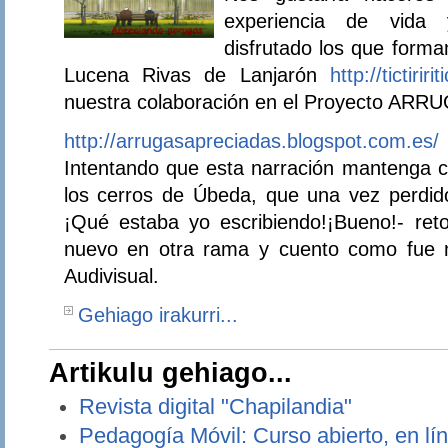
experiencia de vida
disfrutado los que form
Lucena Rivas de Lanjarón
http://tictirir
nuestra colaboración en el Proyecto ARR
http://arrugasapreciadas.blogspot.com.es/
Intentando que esta narración mantenga ci
los cerros de Úbeda, que una vez perdido
¡Qué estaba yo escribiendo!¡Bueno!- re
nuevo en otra rama y cuento como fue n
Audivisual.
Gehiago irakurri...
Artikulu gehiago...
Revista digital "Chapilandia"
Pedagogía Móvil: Curso abierto, en lín