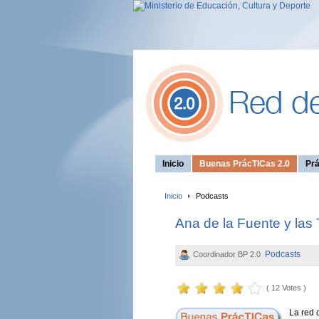
Inicio
Buenas PrácTICas 2.0
Prá
Inicio
Podcasts
Ana de la Fuente y las
Podcasts
Coordinador BP 2.0
( 12 Votes )
La red 