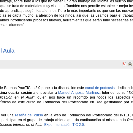
ndizaje, sobre todo a los que no tienen un gran manejo del idioma, es mucho má
orque se trata de materiales muy visuales. También nos permite establecer mejor lo
 de aprendizaje según los alumnos. Pero lo más importante es que con las nueva
gías se capta mucho la atención de los niños, así que las usamos para el trabaj
estamos introduciendo procesos nuevos, herramientas que serán muy necesarias e
r estos alumnos".
l Aula
de Buenas PrácTICas 2.0 pone a tu disposición este
canal de podcasts,
dedicand
sima cuarta sesión
a entrevistar a
Manuel Angosto Martínez
, tutor del curso "
TI
licación en el Aula
", quien nos hace un re
corrido por todos los aspectos 
rísticas de este curso de Formación del Profesorado en Red gestionado por e
 ver una
reseña del curso
en la web de Formación del Profesorado del INTEF, 
 participar en el grupo de trabajo abierto que da continuación al mismo en la
Re
Docente Internet en el Aula
:
Experimentación TIC 2.0
.