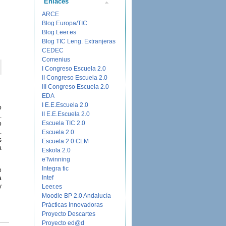
Enlaces
ARCE
Blog Europa/TIC
Blog Leer.es
Blog TIC Leng. Extranjeras
CEDEC
Comenius
I Congreso Escuela 2.0
II Congreso Escuela 2.0
III Congreso Escuela 2.0
EDA
I E.E.Escuela 2.0
o
II E.E.Escuela 2.0
.
Escuela TIC 2.0
o
.
Escuela 2.0
s
Escuela 2.0 CLM
a
Eskola 2.0
eTwinning
Integra tic
e
Intef
a
y
Leer.es
Moodle BP 2.0 Andalucía
Prácticas Innovadoras
Proyecto Descartes
Proyecto ed@d