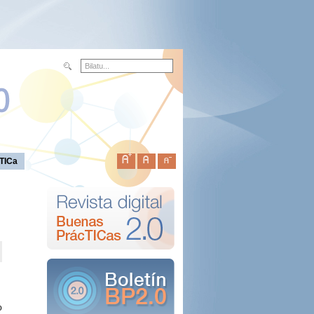
TICa
o