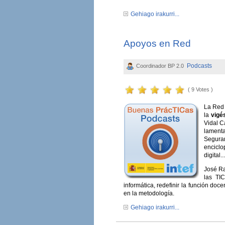
Gehiago irakurri...
Apoyos en Red
Podcasts
Coordinador BP 2.0
( 9 Votes )
La Red 
la
vigé
Vidal C
lamenta
Segura
enciclo
digital...
José Ra
las TI
informática, redefinir la función do
en la metodología.
Gehiago irakurri...