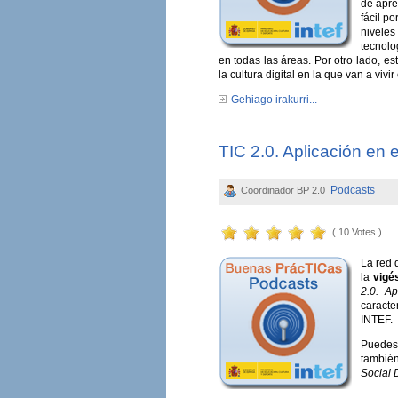
de apre
fácil p
niveles
tecnolo
en todas las áreas. Por otro lado, 
la cultura digital en la que van a vivi
Gehiago irakurri...
TIC 2.0. Aplicación en e
Podcasts
Coordinador BP 2.0
( 10 Votes )
La red 
la
vigé
2.0. Ap
caracte
INTEF.
Puedes
también
Social 