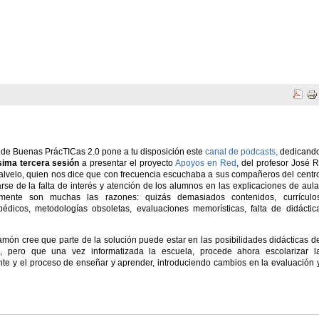
de Buenas PrácTICas 2.0 pone a tu disposición este
canal de podcasts,
dedicand
sima tercera sesión
a presentar el proyecto
Apoyos en Red
, del profesor José R
alvelo, quien nos dice que con frecuencia escuchaba a sus compañeros del centr
rse de la falta de interés y atención de los alumnos en las explicaciones de aula
mente son muchas las razones: quizás demasiados contenidos, currículo
pédicos, metodologías obsoletas, evaluaciones memorísticas, falta de didáctic
món cree que parte de la solución puede estar en las posibilidades didácticas d
C, pero que una vez informatizada la escuela, procede ahora escolarizar l
cente y el proceso de enseñar y aprender, introduciendo cambios en la evaluación 