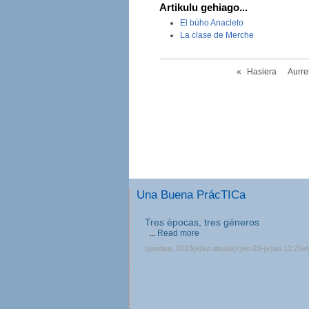
Artikulu gehiago...
El búho Anacleto
La clase de Merche
«
Hasiera
Aurr
Una Buena PrácTICa
Tres épocas, tres géneros
...
Read more
Igandea, 2013(e)ko otsaila(r)en 03-(e)an 12:25e