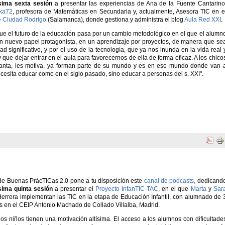
sima sexta sesión
a presentar las experiencias de Ana de la Fuente Cantarino
ka72
, profesora de Matemáticas en Secundaria y, actualmente, Asesora TIC en e
e Ciudad Rodrigo
(Salamanca), donde gestiona y administra el blog
Aula Red XXI
.
ue el futuro de la educación pasa por un cambio metodológico en el que el alumn
n nuevo papel protagonista, en un aprendizaje por proyectos, de manera que se
ad significativo, y por el uso de la tecnología, que ya nos inunda en la vida real 
 que dejar entrar en el aula para favorecernos de ella de forma eficaz. A los chico
anta, les motiva, ya forman parte de su mundo y es en ese mundo donde van 
esita educar como en el siglo pasado, sino educar a personas del s. XXI".
de Buenas PrácTICas 2.0 pone a tu disposición este
canal de podcasts,
dedicand
sima quinta sesión
a presentar el
Proyecto InfanTIC-TAC
, en el que
Marta
y
Sar
errera implementan las TIC en la etapa de Ed
ucación Infantil, con alumnado de 
s en el CEIP Antonio Machado de Collado Villalba, Madrid.
los niños tienen una motivación altísima. El acceso a los alumnos con dificultade