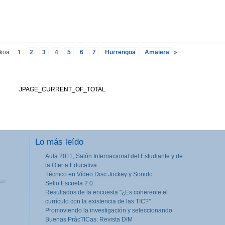
ekoa
1
2
3
4
5
6
7
Hurrengoa
Amaiera
»
JPAGE_CURRENT_OF_TOTAL
Lo más leído
Aula 2011, Salón Internacional del Estudiante y de
la Oferta Educativa
Técnico en Vídeo Disc Jockey y Sonido
tan
Sello Escuela 2.0
Resultados de la encuesta "¿Es coherente el
currículo con la existencia de las TIC?"
Promoviendo la investigación y seleccionando
Buenas PrácTICas: Revista DIM