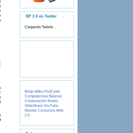
s
s
s
o
BP 2.0 en Twitter
n
Cargando Tweets ...
o
Blogs
Wikis
PodCasts
C
Competencias Básicas
y
Colaboración
Redes
l
SlideShare
YouTube
Moodle
Concursos
Web
2.0
y
d