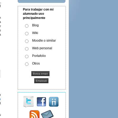
,
l
Para trabajar con mi
alumnado uso
o
principalmente
a
Blog
y
s
Wiki
a
Moodle o similar
Web personal
Portafolio
Otros
o
a
3
s