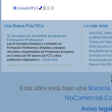
Una Buena PrácTICa
Lo más leído
Aula 2011, Salón
III Jornadas de movilidad europea en
la Oferta Educat
Formación Profesional
Técnico en Víde
Las III Jornadas Erasmus y Leonardo en
Sello Escuela 2.
Formación Profesional, dirigidas a equipos
Resultados de la
directivos, responsables de Programas Europeos
currículo con la 
en Centros de FP, tutores de FCT y otros
profesores implicados o...
Read more
Promoviendo la 
Buenas PrácTICa
Astelehena, 2013(e)ko otsaila(r)en 11-(e)an 20:27etan
Esta obra está bajo una
licenci
NoComercial-Com
Aviso lega