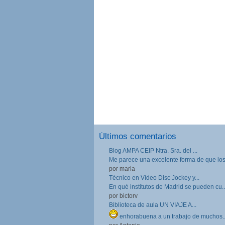
Últimos comentarios
Blog AMPA CEIP Ntra. Sra. del ...
Me parece una excelente forma de que los.
por maria
Técnico en Vídeo Disc Jockey y...
En qué institutos de Madrid se pueden cu..
por bictorv
Biblioteca de aula UN VIAJE A...
enhorabuena a un trabajo de muchos..