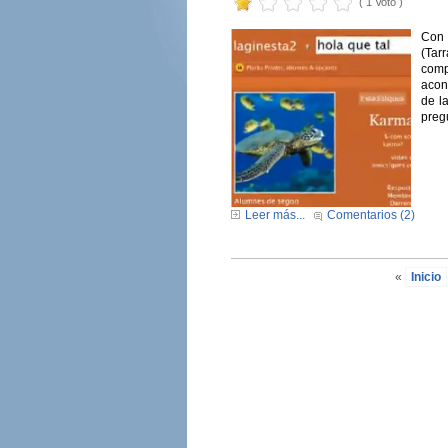
( 1 Voto )
Con 
(Tar
comp
acon
de l
preg
Leer más...
Comentarios (2)
«
Inicio