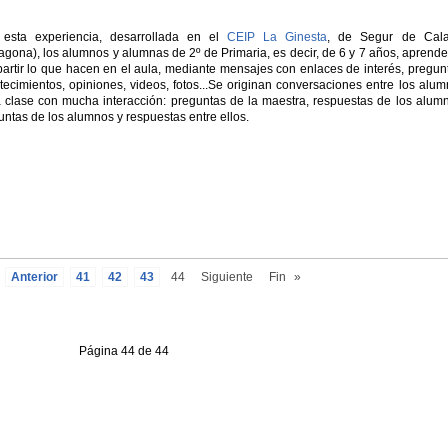
esta experiencia, desarrollada en el
CEIP La Ginesta
, de Segur de Calaf
ragona), los alumnos y alumnas de 2º de Primaria, es decir, de 6 y 7 años, aprend
artir lo que hacen en el aula, mediante mensajes con enlaces de interés, pregun
tecimientos, opiniones, videos, fotos...Se originan conversaciones entre los alu
a clase con mucha interacción: preguntas de la maestra, respuestas de los alum
untas de los alumnos y respuestas entre ellos.
Anterior
41
42
43
44
Siguiente
Fin
»
Página 44 de 44