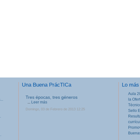
Una Buena PrácTICa
Lo más 
Aula 2
Tres épocas, tres géneros
..
la Ofe
...
Leer más
Técnic
Domingo, 03 de Febrero de 2013 12:25
Sello 
.
Result
currícu
Promov
Buenas
.