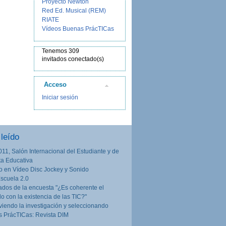
Proyecto Newton
Red Ed. Musical (REM)
RIATE
Vídeos Buenas PrácTICas
Tenemos 309
invitados conectado(s)
Acceso
Iniciar sesión
leído
011, Salón Internacional del Estudiante y de
rta Educativa
o en Vídeo Disc Jockey y Sonido
Escuela 2.0
ados de la encuesta "¿Es coherente el
lo con la existencia de las TIC?"
iendo la investigación y seleccionando
 PrácTICas: Revista DIM