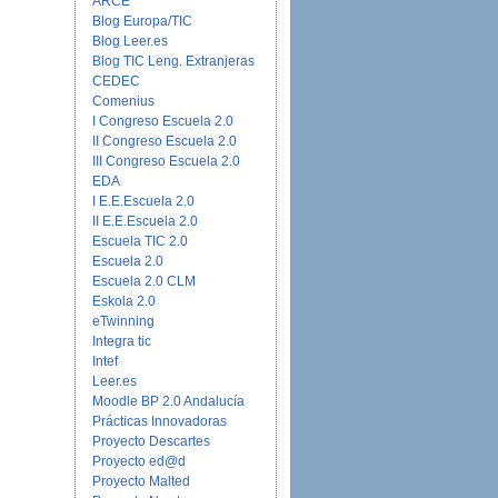
ARCE
Blog Europa/TIC
Blog Leer.es
Blog TIC Leng. Extranjeras
CEDEC
Comenius
I Congreso Escuela 2.0
II Congreso Escuela 2.0
III Congreso Escuela 2.0
EDA
I E.E.Escuela 2.0
II E.E.Escuela 2.0
Escuela TIC 2.0
Escuela 2.0
Escuela 2.0 CLM
Eskola 2.0
eTwinning
Integra tic
Intef
Leer.es
Moodle BP 2.0 Andalucía
Prácticas Innovadoras
Proyecto Descartes
Proyecto ed@d
Proyecto Malted