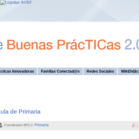
cticas Innovadoras
Familias Conectad@s
Redes Sociales
WikiDidác
ula de Primaria
Primaria
Coordinador BP2.0