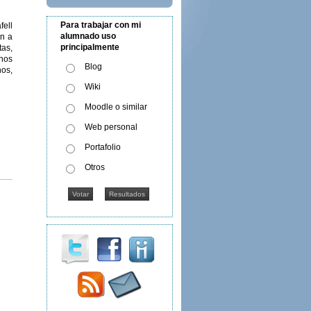
Para trabajar con mi
ell
alumnado uso
en a
principalmente
tas,
mnos
Blog
nos,
Wiki
Moodle o similar
Web personal
Portafolio
Otros