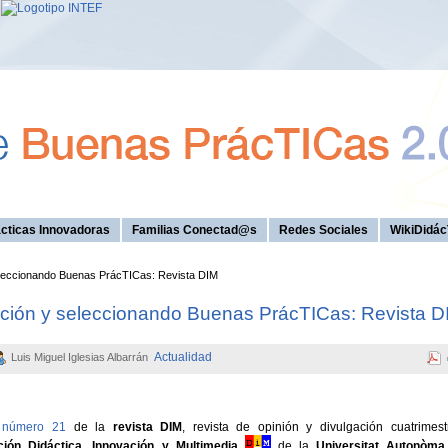
cticas Innovadoras
Familias Conectad@s
Redes Sociales
WikiDidác
eleccionando Buenas PrácTICas: Revista DIM
ación y seleccionando Buenas PrácTICas: Revista D
Actualidad
Luis Miguel Iglesias Albarrán
l
número 21
de la
revista DIM
, revista de opinión y divulgación cuatrimest
ción Didáctica, Innovación y Multimedia
de la
Universitat Autonòma