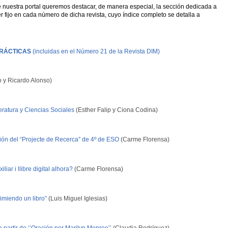
de nuestra portal queremos destacar, de manera especial, la sección dedicada a
r fijo en cada número de dicha revista, cuyo índice completo se detalla a
RÁCTICAS
(incluidas en el Número 21 de la Revista DIM)
y Ricardo Alonso)
eratura y Ciencias Sociales
(Esther Falip y Ciona Codina)
ión del “Projecte de Recerca” de 4º de ESO
(Carme Florensa)
ar i llibre digital alhora?
(Carme Florensa)
imiendo un libro”
(Luis Miguel Iglesias)