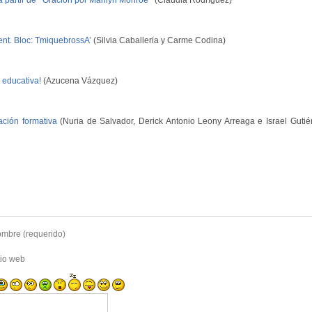
 partir de ‘’Oración por Marilyn Monroe’’
(Claudia Rodríguez)
nt. Bloc: TmiquebrossA’
(Silvia Caballeria y Carme Codina)
 educativa!
(Azucena Vázquez)
ación formativa
(Nuria de Salvador, Derick Antonio Leony Arreaga e Israel Gutié
mbre (requerido)
tio web