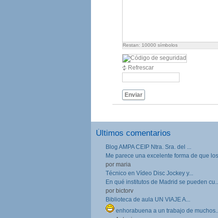
Restan:
10000
símbolos
Refrescar
Enviar
Últimos comentarios
Blog AMPA CEIP Ntra. Sra. del ...
Me parece una excelente forma de que los.
por maria
Técnico en Vídeo Disc Jockey y...
En qué institutos de Madrid se pueden cu..
por bictorv
Biblioteca de aula UN VIAJE A...
enhorabuena a un trabajo de muchos..