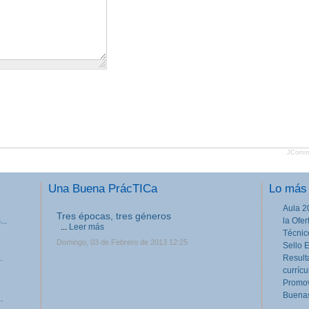
JComm
Una Buena PrácTICa
Lo más 
Aula 2
Tres épocas, tres géneros
..
la Ofe
...
Leer más
Técnic
Domingo, 03 de Febrero de 2013 12:25
Sello 
.
Result
currícu
Promov
Buenas
.