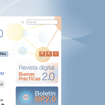
TICa
IM
ral,
 de