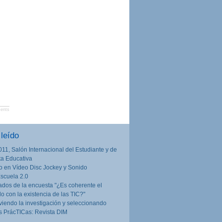
ents
leído
011, Salón Internacional del Estudiante y de
rta Educativa
o en Vídeo Disc Jockey y Sonido
Escuela 2.0
ados de la encuesta "¿Es coherente el
lo con la existencia de las TIC?"
iendo la investigación y seleccionando
 PrácTICas: Revista DIM