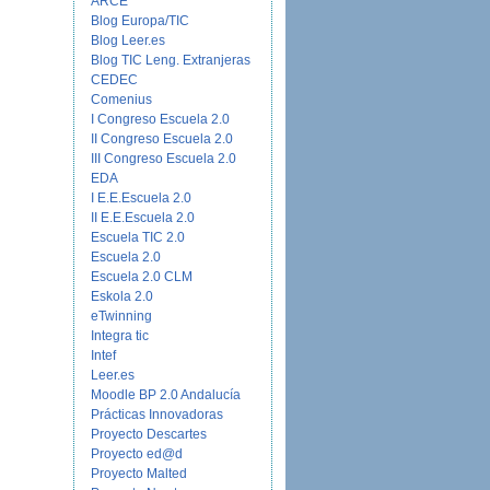
ARCE
Blog Europa/TIC
Blog Leer.es
Blog TIC Leng. Extranjeras
CEDEC
Comenius
I Congreso Escuela 2.0
II Congreso Escuela 2.0
III Congreso Escuela 2.0
EDA
I E.E.Escuela 2.0
II E.E.Escuela 2.0
Escuela TIC 2.0
Escuela 2.0
Escuela 2.0 CLM
Eskola 2.0
eTwinning
Integra tic
Intef
Leer.es
Moodle BP 2.0 Andalucía
Prácticas Innovadoras
Proyecto Descartes
Proyecto ed@d
Proyecto Malted