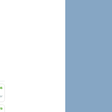
36
ar
29