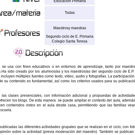
Educación Primaria
Todas
Maestrosy maestras
Segundo ciclo de E. Primaria
Colegio Santa Teresa
se usa con fines educativos o en entornos de aprendizaje, tanto por maestr
a sido creado por los alumnos/as y los maestros/as del segundo ciclo de E.P.
incluyen múltiples fuentes como texto, vídeo, audio y fotografías. La participación
e su contenido es fundamental, así como los criterios usados para su publicaci
las clases presenciales, con información adicional y propuestas de actividad
e ofrecen los blogs. De esta manera se puede ampliar el contexto del aula, ademá
rcen contenidos vistos en el aula desde casa, permitiendo que las familias vea
escuela.
publicadas las diferentes actividades grupales que se realizan en el ciclo, con fot
pinión sobre la actividad (previa moderación del maestro). También se publican