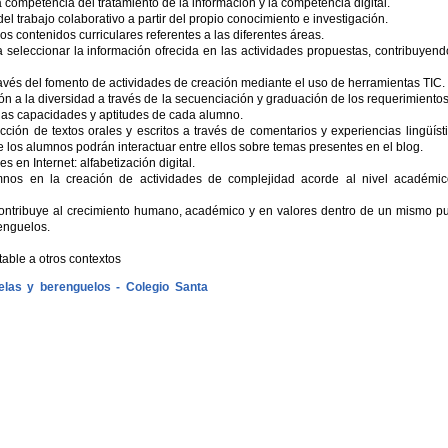
la competencia del tratamiento de la información y la competencia digital.
del trabajo colaborativo a partir del propio conocimiento e investigación.
 los contenidos curriculares referentes a las diferentes áreas.
eleccionar la información ofrecida en las actividades propuestas, contribuyend
través del fomento de actividades de creación mediante el uso de herramientas TIC.
n a la diversidad a través de la secuenciación y graduación de los requerimiento
a las capacidades y aptitudes de cada alumno.
ción de textos orales y escritos a través de comentarios y experiencias lingüíst
 los alumnos podrán interactuar entre ellos sobre temas presentes en el blog.
 en Internet: alfabetización digital.
nos en la creación de actividades de complejidad acorde al nivel académi
ontribuye al crecimiento humano, académico y en valores dentro de un mismo p
enguelos.
able a otros contextos
uelas y berenguelos - Colegio Santa