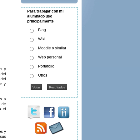
Para trabajar con mi
alumnado uso
principalmente
Blog
Wiki
Moodle o similar
Web personal
Portafolio
os y
 del
Otros
 del
ón y
es a
s de
n el
os y
 sus