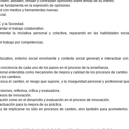
riben, debaten, refutan y contrastan opiniones sobre temas de su interés.
se fundamenta en la expresión de opiniones.
ad con medios y herramientas nuevas.
cial.
C y la Sociedad.
ntar el trabajo colaborativo.
entar la iniciativa personal y colectiva, reparando en las habilidades socia
el trabajo por competencias.
cativo, entorno social envolvente y contexto social general) e interactuar con
r conciencia de cada uno de los pasos en el proceso de la enseñanza.
fesional entendida como mecanismo de mejora y calidad de los procesos de cambio.
 los cambios.
ovoca el cambio, el riesgo que supone, y la inseguridad personal y profesional qu
siones, reflexiva, crítica y evaluadora.
esos de innovación.
icación como en el desarrollo y evaluación en el proceso de innovación.
ctuación para la mejora de su práctica.
az de implicarse no sólo en procesos de cambio, sino también para acometerlos