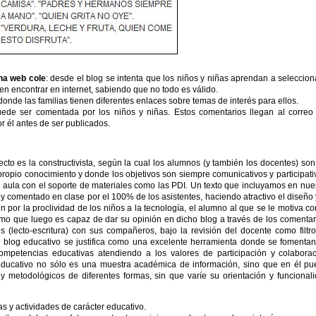
na web cole
: desde el blog se intenta que los niños y niñas aprendan a seleccion
en encontrar en internet, sabiendo que no todo es válido.
donde las familias tienen diferentes enlaces sobre temas de interés para ellos.
uede ser comentada por los niños y niñas. Estos comentarios llegan al correo
 él antes de ser publicados.
to es la constructivista, según la cual los alumnos (y también los docentes) son
propio conocimiento y donde los objetivos son siempre comunicativos y participati
l aula con el soporte de materiales como las PDI. Un texto que incluyamos en nue
 y comentado en clase por el 100% de los asistentes, haciendo atractivo el diseño 
 por la proclividad de los niños a la tecnología, el alumno al que se le motiva co
mo que luego es capaz de dar su opinión en dicho blog a través de los comentar
 (lecto-escritura) con sus compañeros, bajo la revisión del docente como filtr
l blog educativo se justifica como una excelente herramienta donde se fomenta
ompetencias educativas atendiendo a los valores de participación y colabora
 educativo no sólo es una muestra académica de información, sino que en él p
 y metodológicos de diferentes formas, sin que varíe su orientación y funcional
s y actividades de carácter educativo.