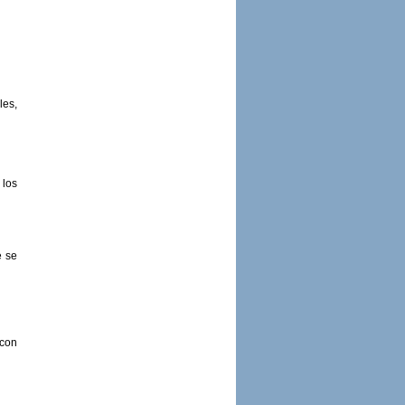
les,
 los
e se
 con