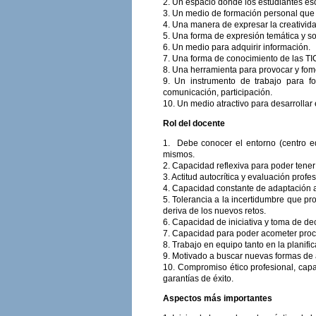
2. Un espacio donde los estudiantes esc
3. Un medio de formación personal que 
4. Una manera de expresar la creativid
5. Una forma de expresión temática y so
6. Un medio para adquirir información.
7. Una forma de conocimiento de las TI
8. Una herramienta para provocar y fome
9. Un instrumento de trabajo para fom
comunicación, participación.
10. Un medio atractivo para desarrollar 
Rol del docente
1. Debe conocer el entorno (centro edu
mismos.
2. Capacidad reflexiva para poder tene
3. Actitud autocrítica y evaluación pro
4. Capacidad constante de adaptación a
5. Tolerancia a la incertidumbre que pr
deriva de los nuevos retos.
6. Capacidad de iniciativa y toma de deci
7. Capacidad para poder acometer proc
8. Trabajo en equipo tanto en la planif
9. Motivado a buscar nuevas formas de a
10. Compromiso ético profesional, cap
garantías de éxito.
Aspectos más importantes