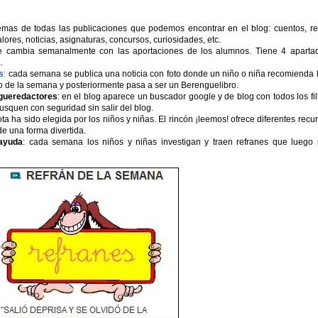
emas de todas las publicaciones que podemos encontrar en el blog: cuentos, re
alores, noticias, asignaturas, concursos, curiosidades, etc.
ue cambia semanalmente con las aportaciones de los alumnos. Tiene 4 aparta
.
s
:
cada semana se publica una noticia con foto donde un niño o niña recomienda 
ibro de la semana y posteriormente pasa a ser un Berenguelibro.
ngueredactores
: en el blog aparece un buscador google y de blog con todos los fil
usquen con seguridad sin salir del blog.
ota ha sido elegida por los niños y niñas. El rincón ¡leemos! ofrece diferentes recu
e una forma divertida.
ayuda
: cada semana los niños y niñas investigan y traen refranes que luego