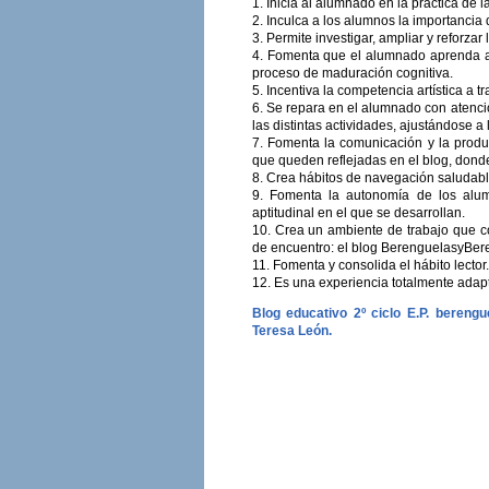
1. Inicia al alumnado en la práctica de 
2. Inculca a los alumnos la importancia 
3. Permite investigar, ampliar y reforzar
4. Fomenta que el alumnado aprenda a s
proceso de maduración cognitiva.
5. Incentiva la competencia artística a 
6. Se repara en el alumnado con atenció
las distintas actividades, ajustándose 
7. Fomenta la comunicación y la produc
que queden reflejadas en el blog, donde
8. Crea hábitos de navegación saludables
9. Fomenta la autonomía de los alum
aptitudinal en el que se desarrollan.
10. Crea un ambiente de trabajo que c
de encuentro: el blog BerenguelasyBer
11. Fomenta y consolida el hábito lector.
12. Es una experiencia totalmente adapt
Blog educativo 2º ciclo E.P. bereng
Teresa León.