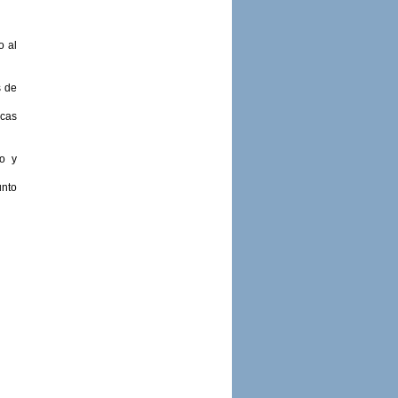
o al
s de
icas
co y
unto