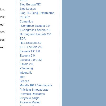
ARCE
Blog Europa/TIC
Blog Leer.es
tos,
Blog TIC Leng. Extranjeras
dos:
CEDEC
Comenius
leer
I Congreso Escuela 2.0
II Congreso Escuela 2.0
tros
III Congreso Escuela 2.0
EDA
rsos
I E.E.Escuela 2.0
II E.E.Escuela 2.0
 son
Escuela TIC 2.0
Escuela 2.0
Escuela 2.0 CLM
Eskola 2.0
eTwinning
Integra tic
Intef
Leer.es
Moodle BP 2.0 Andalucía
Prácticas Innovadoras
Proyecto Descartes
Proyecto ed@d
Proyecto Malted