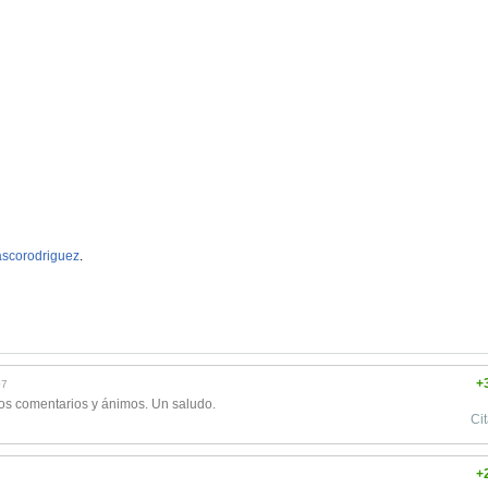
scorodriguez
.
+
07
os comentarios y ánimos. Un saludo.
Cit
+