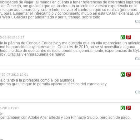
ibilidades de viajar (al menos en cuento a tener referencias de diferentes lugares)
de Concejo, me gustaría que apareciera un artículo de vuestra experiencia en la
ar lo que aquí aparece y ,cobre todo, no veo el cnetro en que se realiza (ponemos
L para aumentar el intercambio y conocimiento mutuo en esta CA tan extensa). ¿
a Web?. Gracias por adelantado y por tu trabajo, sobre todo
Cit
5-02-2012 10:27
e la página de Concejo Educativo y me gustaría que en ella apareciera un artícul
e me ha parecido muy interesante . Como es de 2010, no sé si necesitaría alguna
e todo, no dice de qué centro es (solo ponemos, generalmente, experiencias de CyL
web?. Gracias y enhorabuiena de nuevo
Cit
30-07-2010 19:01
ajo tanto a la profesora como a los alumnos.
grama gratuito que te permita aplicar la técnica del chroma key.
Cit
7-2010 19:01
ón.
er tambien con Adobe After Effects y con Pinnacle Studio, pero son de pago.
om