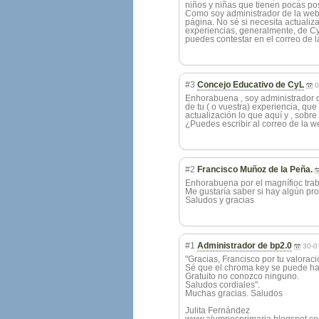
niños y niñas que tienen pocas pos
Como soy administrador de la web 
página. No sé si necesita actualiz
experiencias, generalmente, de Cy
puedes contestar en el correo de l
#3
Concejo Educativo de CyL
0
Enhorabuena , soy administrador d
de tu ( o vuestra) experiencia, qu
actualización lo que aquí y , sobr
¿Puedes escribir al correo de la 
#2
Francisco Muñoz de la Peña.
Enhorabuena por el magnífioc trab
Me gustaría saber si hay algún pro
Saludos y gracias
#1
Administrador de bp2.0
30-0
"Gracias, Francisco por tu valoraci
Sé que el chroma key se puede hac
Gratuito no conozco ninguno.
Saludos cordiales".
Muchas gracias. Saludos
Julita Fernández
www.alumnosprimaria.blogspot.c