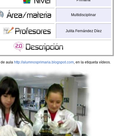
Primaria
Multidisciplinar
Julita Fernández Díez
 de aula
http://alumnosprimaria.blogspot.com
, en la etiqueta vídeos.