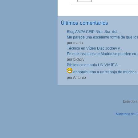
Últimos comentarios
Blog AMPA CEIP Ntra. Sra. del ...
Me parece una excelente forma de que los.
por maria
Técnico en Vídeo Disc Jockey y...
En qué institutos de Madrid se pueden cu..
por bictorv
Biblioteca de aula UN VIAJE A...
enhorabuena a un trabajo de muchos..
por Antonio
Esta obra
Ministerio de 