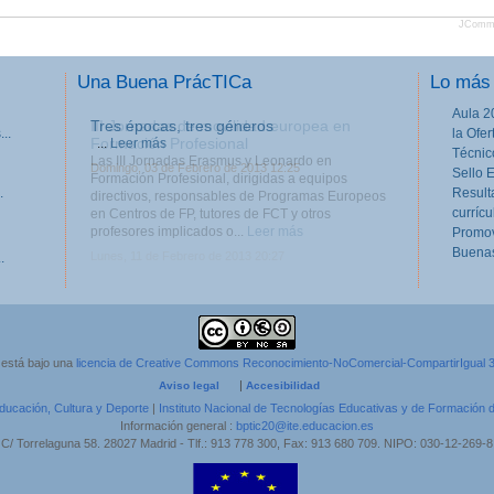
JComm
Una Buena PrácTICa
Lo más 
Aula 2
III Jornadas de movilidad europea en
..
la Ofe
Formación Profesional
Técnic
Las III Jornadas Erasmus y Leonardo en
Sello 
Formación Profesional, dirigidas a equipos
.
Result
directivos, responsables de Programas Europeos
currícu
en Centros de FP, tutores de FCT y otros
profesores implicados o...
Leer más
Promov
Buenas
Lunes, 11 de Febrero de 2013 20:27
.
 está bajo una
licencia de Creative Commons Reconocimiento-NoComercial-CompartirIgual 
|
Aviso legal
Accesibilidad
Educación, Cultura y Deporte
|
Instituto Nacional de Tecnologías Educativas y de Formación 
Información general :
bptic20@ite.educacion.es
C/ Torrelaguna 58. 28027 Madrid - Tlf.: 913 778 300, Fax: 913 680 709. NIPO: 030-12-269-8