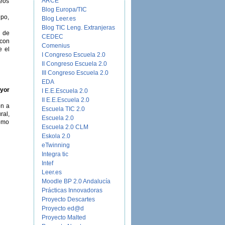
ARCE
deos
Blog Europa/TIC
ipo,
Blog Leer.es
Blog TIC Leng. Extranjeras
n de
CEDEC
 con
Comenius
e el
I Congreso Escuela 2.0
II Congreso Escuela 2.0
III Congreso Escuela 2.0
EDA
yor
I E.E.Escuela 2.0
II E.E.Escuela 2.0
ón a
Escuela TIC 2.0
ral,
Escuela 2.0
como
Escuela 2.0 CLM
Eskola 2.0
eTwinning
Integra tic
Intef
Leer.es
Moodle BP 2.0 Andalucía
Prácticas Innovadoras
Proyecto Descartes
Proyecto ed@d
Proyecto Malted