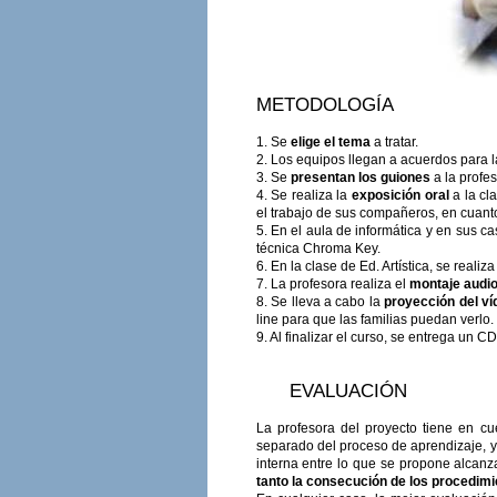
METODOLOGÍA
1. Se
elige
el tema
a tratar.
2. Los equipos llegan a acuerdos para l
3. Se
presentan los guiones
a la profes
4. Se realiza la
exposición oral
a la cl
el trabajo de sus compañeros, en cuanto
5. En el aula de informática y en sus c
técnica Chroma Key.
6. En la clase de Ed. Artística, se realiza
7. La profesora realiza el
montaje audio
8. Se lleva a cabo la
proyección del ví
line para que las familias puedan verlo.
9. Al finalizar el curso, se entrega un
EVALUACIÓN
La profesora del proyecto tiene en c
separado del proceso de aprendizaje, ya
interna entre lo que se propone alcanza
tanto la consecución de los procedim