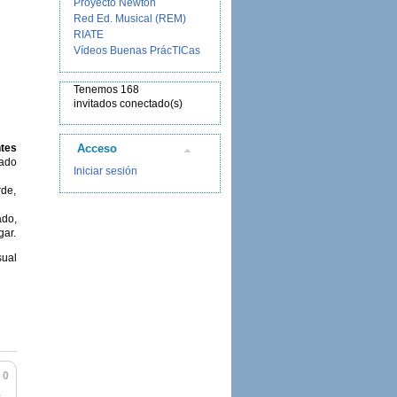
Proyecto Newton
Red Ed. Musical (REM)
RIATE
Vídeos Buenas PrácTICas
Tenemos 168
invitados conectado(s)
Acceso
ntes
rado
Iniciar sesión
rde,
ado,
gar.
sual
0
a