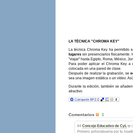
LA TÉCNICA "CHROMA KEY"
La técnica Chroma Key ha permitido a 
lugares
sin presenciarlos físicamente.
"viajar" hasta Egipto, Roma, México, Jord
Para poder aplicar el Chroma Key a u
colocada en una pared de clase.
Después de realizar la grabación, se
e
sea una imagen estática o un vídeo. Así,
Durante la edición, también se añaden 
atractivo.
Comentarios
#4
Concejo Educativo de CyL
0
Primero anhorabuena por tu (vuetro