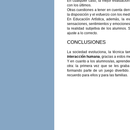
En cualquier caso, la mejor evaluació
con los últimos.
Otras cuestiones a tener en cuenta dent
la disposición y el esfuerzo con los medi
En Educación Artística, además, la ev
sensaciones, sentimientos y emociones 
la realidad subjetiva de los alumnos.
ajuste a lo correcto.
CONCLUSIONES
La sociedad evoluciona, la técnica 
interacción humana
, gracias a estos m
Y en cuanto a los alumnos/as, aprende
otra: la primera vez que se les grab
formando parte de un juego divertido
recuerdo para ellos y para las familias.