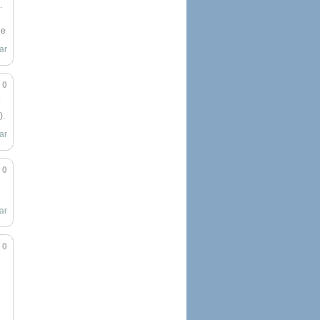
.
Me
ar
0
o
).
ar
0
ar
0