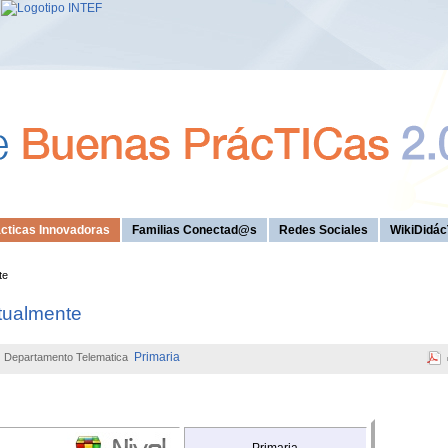
cticas Innovadoras
Familias Conectad@s
Redes Sociales
WikiDidác
te
tualmente
Primaria
Departamento Telematica