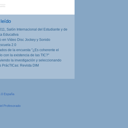
ents
leído
011, Salón Internacional del Estudiante y de
rta Educativa
o en Vídeo Disc Jockey y Sonido
Escuela 2.0
ados de la encuesta "¿Es coherente el
lo con la existencia de las TIC?"
iendo la investigación y seleccionando
 PrácTICas: Revista DIM
3.0 España
del Profesorado