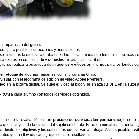
a preparación del
guión.
ora, para posibles correcciones y orientaciones.
ase, mientras la profesora graba en vídeo. Los alumnos pueden realizar críticas s
 a expresión oral: tono de voz, gestos, miradas, autocontrol…
asas, se realiza la búsqueda de
imágenes y vídeos
en Internet, para los fondos co
 el
retoque
de algunas imágenes, con el programa Gimp.
visual
, con el programa de edición de vídeo Adobe Premiere.
deo
en la pizarra digital. Se sube el vídeo al blog y se enlaza su URL en la Tutorí
 CD-ROM a cada alumno con todos los vídeos obtenidos.
uenta que la evaluación es un
proceso de constatación permanente
, que no 
 que incluye toda la historia del sujeto en el aula. Es fundamental mantener la ló
r desde los objetivos y los contenidos que se van a trabajar. Así, es posible
eva
ientos
que ha llevado cada grupo como el resultado final.