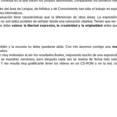
n continua es la que hacen los propios alumnos/as, comparando los primeros ví
ro del área de Lengua, de Artística y de Conocimiento han sido el trabajo en equ
os informáticos,.
aluación tiene características que la diferencian de otras áreas. La expresió
no son datos posibles de señalar desde una valoración objetiva. Tienen que ver
 Se debe
valorar la libertad expresiva, la creatividad y la originalidad
antes qu
también y la escuela no debe quedarse atrás. Con mis alumnos consigo una
ma
edios.
n muy motivados al ver los resultados finales, mejorando mucho de una exposici
a se muestran nerviosos, pero después cada vez se realiza de forma más natu
. Y les resulta muy gratificante tener los vídeos en un CD-ROM o en la red, 