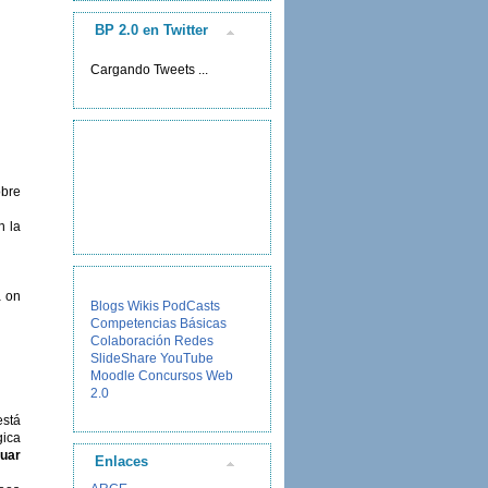
BP 2.0 en Twitter
Cargando Tweets ...
obre
n la
a on
Blogs
Wikis
PodCasts
Competencias Básicas
Colaboración
Redes
SlideShare
YouTube
Moodle
Concursos
Web
2.0
está
gica
luar
Enlaces