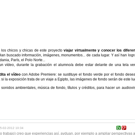
los chicos y chicas de este proyecto
viajar virtualmente y conocer los difere
 Han buscado información, imágenes, monumentos... de cada lugar. Y así han log
ania, París, el Polo Norte...
n vídeo, durante la grabación el alumno/a debe estar delante de una tela ve
dita el vídeo
con Adobe Premiere: se sustituye el fondo verde por el fondo dese
 si la exposición trata de un viaje a Egipto, las imágenes de fondo serán de este lu
sonidos ambientales, música de fondo, títulos y créditos, para hacer un audiovi
5-02-2012 10:34
 trabajo) creo que experiencias así, ayduan, por ejemplo a ampliar perspectivas 