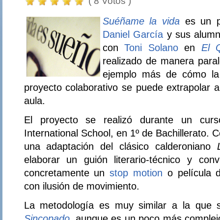
( 8 Votos )
Suéñame la vida
es un 
Daniel García
y sus alumn
con
Toni Solano
en
El 
realizado de manera paral
ejemplo más de cómo la 
proyecto colaborativo se puede extrapolar a 
aula.
El proyecto se realizó durante un cur
International School, en 1º de Bachillerato. C
una adaptación del clásico calderoniano
elaborar un guión literario-técnico y conv
concretamente un
stop motion
o película 
con ilusión de movimiento.
La metodología es muy similar a la que 
Sincopado
, aunque es un poco más complejo