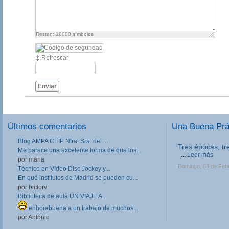
Restan:
10000
símbolos
Refrescar
Enviar
Últimos comentarios
Una Buena Pr
Blog AMPA CEIP Ntra. Sra. del ...
III Jornadas de
Me parece una excelente forma de que los...
Formación Prof
por maria
Las III Jornadas 
Técnico en Vídeo Disc Jockey y...
Formación Profesio
En qué institutos de Madrid se pueden cu...
directivos, respo
por bictorv
en Centros de FP, 
profesores implica
Biblioteca de aula UN VIAJE A...
Lunes, 11 de Febrer
enhorabuena a un trabajo de muchos...
por Antonio