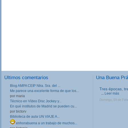
Últimos comentarios
Una Buena Pr
Blog AMPA CEIP Ntra. Sra. del ...
Tres épocas, tr
Me parece una excelente forma de que los...
...
Leer más
por maria
Domingo, 03 de Feb
Técnico en Vídeo Disc Jockey y...
En qué institutos de Madrid se pueden cu...
por bictorv
Biblioteca de aula UN VIAJE A...
enhorabuena a un trabajo de muchos...