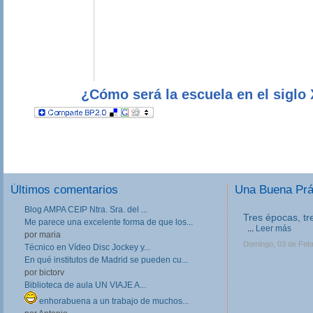
¿Cómo será la escuela en el siglo
Últimos comentarios
Una Buena Pr
Blog AMPA CEIP Ntra. Sra. del ...
Tres épocas, tr
Me parece una excelente forma de que los...
...
Leer más
por maria
Domingo, 03 de Feb
Técnico en Vídeo Disc Jockey y...
En qué institutos de Madrid se pueden cu...
por bictorv
Biblioteca de aula UN VIAJE A...
enhorabuena a un trabajo de muchos...