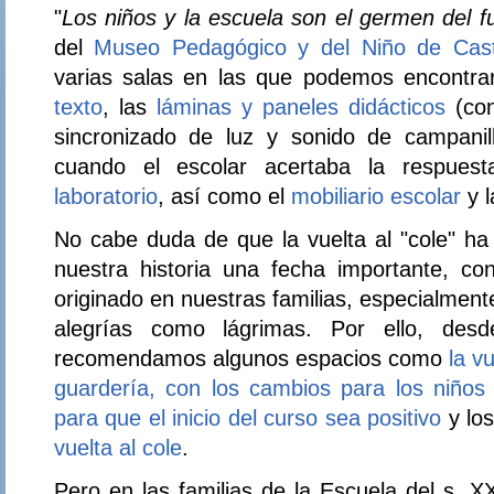
"
Los niños y la escuela son el germen del f
del
Museo Pedagógico y del Niño de Cast
varias salas en las que podemos encontr
texto
, las
láminas y paneles didácticos
(co
sincronizado de luz y sonido de campani
cuando el escolar acertaba la respues
laboratorio
, así como el
mobiliario escolar
y 
No cabe duda de que la vuelta al "cole" ha
nuestra historia una fecha importante, co
originado en nuestras familias, especialmen
alegrías como lágrimas. Por ello, de
recomendamos algunos espacios como
la vu
guardería, con los cambios para los niños
para que el inicio del curso sea positivo
y lo
vuelta al cole
.
Pero en las familias de la Escuela del s. X