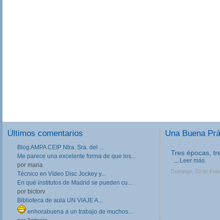
Últimos comentarios
Una Buena Pr
Blog AMPA CEIP Ntra. Sra. del ...
Tres épocas, tr
Me parece una excelente forma de que los...
...
Leer más
por maria
Domingo, 03 de Feb
Técnico en Vídeo Disc Jockey y...
En qué institutos de Madrid se pueden cu...
por bictorv
Biblioteca de aula UN VIAJE A...
enhorabuena a un trabajo de muchos...