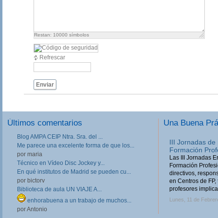
Restan:
10000
símbolos
Refrescar
Enviar
Últimos comentarios
Una Buena Pr
Blog AMPA CEIP Ntra. Sra. del ...
III Jornadas de
Me parece una excelente forma de que los...
Formación Prof
por maria
Las III Jornadas 
Técnico en Vídeo Disc Jockey y...
Formación Profesio
En qué institutos de Madrid se pueden cu...
directivos, respo
por bictorv
en Centros de FP, 
profesores implica
Biblioteca de aula UN VIAJE A...
Lunes, 11 de Febrer
enhorabuena a un trabajo de muchos...
por Antonio