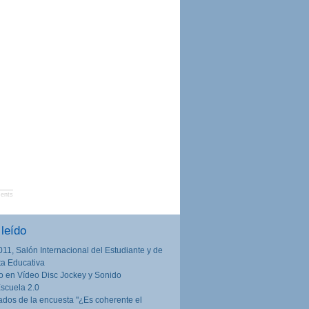
ents
leído
011, Salón Internacional del Estudiante y de
rta Educativa
o en Vídeo Disc Jockey y Sonido
Escuela 2.0
ados de la encuesta "¿Es coherente el