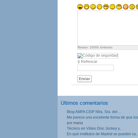
Restan:
10000
símbolos
Refrescar
Enviar
Últimos comentarios
Blog AMPA CEIP Ntra. Sra. del ...
Me parece una excelente forma de que los.
por maria
Técnico en Vídeo Disc Jockey y...
En qué institutos de Madrid se pueden cu..