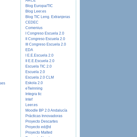
ARCE
Blog Europa/TIC
Blog Leer.es
Blog TIC Leng. Extranjeras
CEDEC
Comenius
I Congreso Escuela 2.0
II Congreso Escuela 2.0
III Congreso Escuela 2.0
EDA
I E.E.Escuela 2.0
II E.E.Escuela 2.0
Escuela TIC 2.0
Escuela 2.0
Escuela 2.0 CLM
Eskola 2.0
ses
eTwinning
Integra tic
Intef
Leer.es
Moodle BP 2.0 Andalucía
Prácticas Innovadoras
Proyecto Descartes
Proyecto ed@d
Proyecto Malted