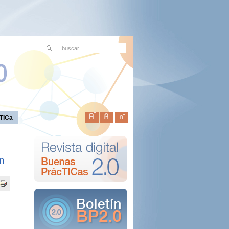
TICa
ón