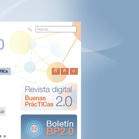
TICa
s e