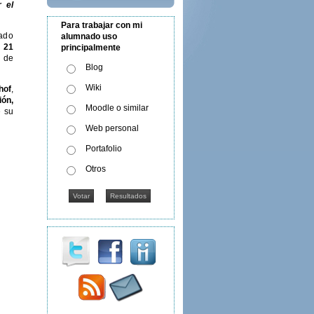
r el
Para trabajar con mi
nado
alumnado uso
l
21
principalmente
o de
Blog
Wiki
hof
,
ión,
Moodle o similar
e su
Web personal
Portafolio
Otros