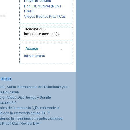
Proyecto Newton
Red Ed. Musical (REM)
RIATE
ents
Vídeos Buenas PrácTICas
Tenemos 466
invitados conectado(s)
Acceso
Iniciar sesión
leído
011, Salón Internacional del Estudiante y de
rta Educativa
o en Vídeo Disc Jockey y Sonido
Escuela 2.0
ados de la encuesta "¿Es coherente el
lo con la existencia de las TIC?"
iendo la investigación y seleccionando
 PrácTICas: Revista DIM