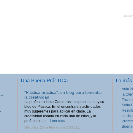
JComm
Una Buena PrácTICa
Lo más 
Aula 2
"Plástica práctica", un blog para fomentar
..
la Ofe
la creatividad
Técnic
La profesora Inma Contreras nos presenta hoy su
Sello 
blog de Plástica. En él encontraréis actividades
.
Result
muy sugerentes para aplicar en clase. La
currícu
creatividad asoma en cada una de ellas, y la
profesora las ...
Leer más
Promov
Buenas
Miércoles, 20 de Febrero de 2013 11:14
.