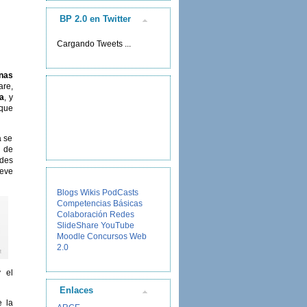
BP 2.0 en Twitter
Cargando Tweets ...
nas
are,
pa
, y
que
a se
 de
ndes
teve
Blogs
Wikis
PodCasts
Competencias Básicas
Colaboración
Redes
SlideShare
YouTube
Moodle
Concursos
Web
2.0
 el
Enlaces
 la