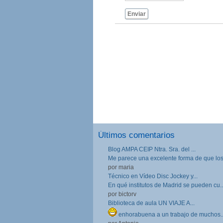
Enviar
Últimos comentarios
Blog AMPA CEIP Ntra. Sra. del ...
Me parece una excelente forma de que los.
por maria
Técnico en Vídeo Disc Jockey y...
En qué institutos de Madrid se pueden cu..
por bictorv
Biblioteca de aula UN VIAJE A...
enhorabuena a un trabajo de muchos..