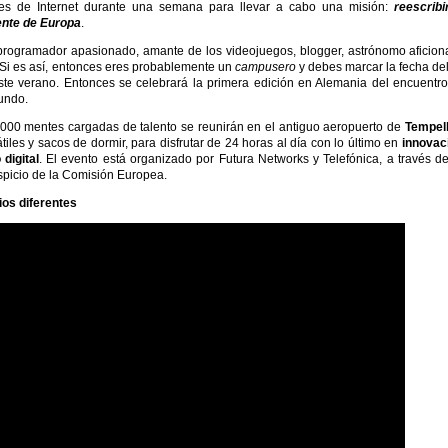
es de Internet durante una semana para llevar a cabo una misión:
reescribi
ente de Europa
.
programador apasionado, amante de los videojuegos, blogger, astrónomo aficio
Si es así, entonces eres probablemente un
campusero
y debes marcar la fecha de
ste verano. Entonces se celebrará la primera edición en Alemania del encuentr
undo.
.000 mentes cargadas de talento se reunirán en el antiguo aeropuerto de
Tempel
les y sacos de dormir, para disfrutar de 24 horas al día con lo último en
innovac
digital
. El evento está organizado por Futura Networks y Telefónica, a través d
spicio de la Comisión Europea.
ios diferentes