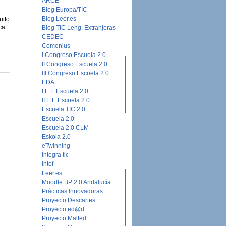
ARCE
Blog Europa/TIC
Blog Leer.es
uito
ca.
Blog TIC Leng. Extranjeras
CEDEC
Comenius
I Congreso Escuela 2.0
II Congreso Escuela 2.0
III Congreso Escuela 2.0
EDA
I E.E.Escuela 2.0
II E.E.Escuela 2.0
Escuela TIC 2.0
Escuela 2.0
Escuela 2.0 CLM
Eskola 2.0
eTwinning
Integra tic
Intef
Leer.es
Moodle BP 2.0 Andalucía
Prácticas Innovadoras
Proyecto Descartes
Proyecto ed@d
Proyecto Malted