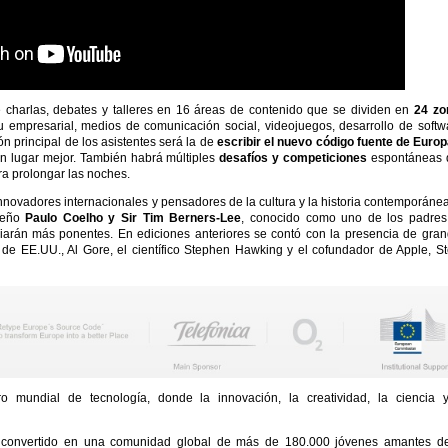
e charlas, debates y talleres en 16 áreas de contenido que se dividen en
24 zo
itu empresarial, medios de comunicación social, videojuegos, desarrollo de softw
n principal de los asistentes será la de
escribir el nuevo código fuente de Euro
un lugar mejor. También habrá múltiples
desafíos y competiciones
espontáneas 
ra prolongar las noches.
innovadores internacionales y pensadores de la cultura y la historia contemporáne
ileño
Paulo Coelho y Sir Tim Berners-Lee
, conocido como uno de los padres
ciarán más ponentes. En ediciones anteriores se contó con la presencia de gra
 de EE.UU., Al Gore, el científico Stephen Hawking y el cofundador de Apple, S
 mundial de tecnología, donde la innovación, la creatividad, la ciencia y
 convertido en una comunidad global de más de 180.000 jóvenes amantes de