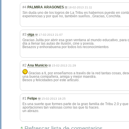
#4
PALMIRA ARAGONES
18-02-2013 21:11
Sin duda uno de los logros de La Tribu es habernos puesto en conta
experiencias y por qué no, también sueños...Gracias, Conchita.
#3
olga
17-02-2013 21:07
Gracias Julita por abrir esa gran ventana al mundo educativo, par
día a llenar las aulas de ilusión, cine y poesía.
Besazos y enhorabuena por todos los reconocimientos
#2
Ana Municio
15-02-2013 21:29
Gracias a ti, por enseñarnos a través de la red tantas cosas, desd
una buena compañera, amiga y mejor maestra.
Besos y felicidades por este artículo.
#1
Felipe
15-02-2013 18:25
Es una suerte que formes parte de la gran familia de Tribu 2.0 y 
aportaciones tan valiosas como las que tú haces.
un abrazo.
Refrescar lista de comentarios