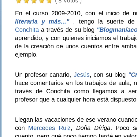
( 8 Votos )
En el curso 2009-2010, con el inicio de 
literaria y más..."
, tengo la suerte de 
Conchita
a través de su blog
"Blogmaníac
aprendido, y con quienes iniciamos el trabaj
de la creación de unos cuentos entre amba
ejemplo.
Un profesor canario,
Jesús
, con su blog
"C
hace comentarios en los trabajos de aula; 
través de Conchita como llegamos a sent
profesor que a cualquier hora está dispuest
Llegan las vacaciones de ese verano cuand
con
Mercedes Ruiz
,
Doña Díriga
. Poco s
cuento, pero qué poco tiempo tardé en valor