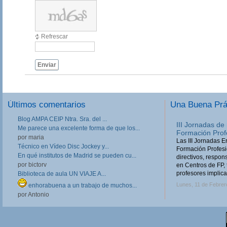
Refrescar
Enviar
Últimos comentarios
Una Buena Pr
Blog AMPA CEIP Ntra. Sra. del ...
III Jornadas de
Me parece una excelente forma de que los...
Formación Prof
por maria
Las III Jornadas 
Técnico en Vídeo Disc Jockey y...
Formación Profesio
En qué institutos de Madrid se pueden cu...
directivos, respo
por bictorv
en Centros de FP, 
profesores implica
Biblioteca de aula UN VIAJE A...
Lunes, 11 de Febrer
enhorabuena a un trabajo de muchos...
por Antonio