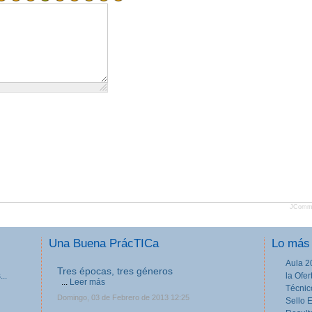
JComm
Una Buena PrácTICa
Lo más 
Aula 2
Tres épocas, tres géneros
..
la Ofe
...
Leer más
Técnic
Domingo, 03 de Febrero de 2013 12:25
Sello 