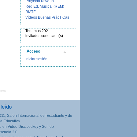
Proyecto Newton
Red Ed. Musical (REM)
RIATE
Vídeos Buenas PrácTICas
Tenemos 292
invitados conectado(s)
Acceso
Iniciar sesión
ents
leído
011, Salón Internacional del Estudiante y de
rta Educativa
o en Vídeo Disc Jockey y Sonido
Escuela 2.0