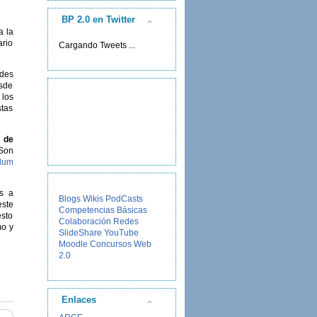
BP 2.0 en Twitter
a la
ario
Cargando Tweets ...
ades
esde
 los
stas
 de
 Son
ulum
os a
Blogs
Wikis
PodCasts
este
Competencias Básicas
esto
Colaboración
Redes
o y
SlideShare
YouTube
Moodle
Concursos
Web
2.0
Enlaces