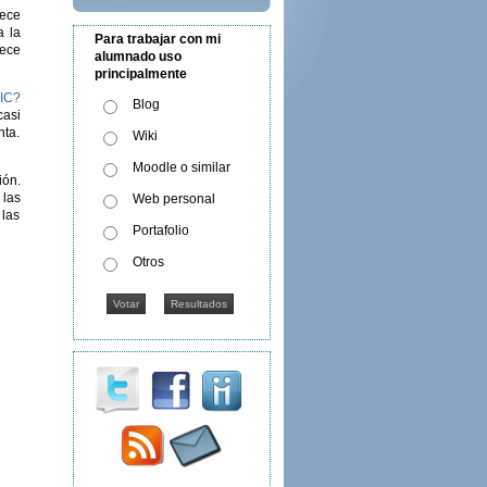
rece
a la
Para trabajar con mi
rece
alumnado uso
principalmente
TIC?
Blog
casi
nta.
Wiki
Moodle o similar
ión.
 las
Web personal
 las
Portafolio
Otros