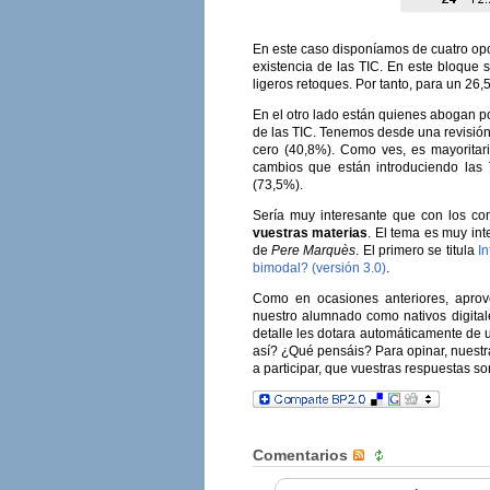
En este caso disponíamos de cuatro opci
existencia de las TIC. En este bloque 
ligeros retoques. Por tanto, para un 26
En el otro lado están quienes abogan po
de las TIC. Tenemos desde una revisión
cero (40,8%). Como ves, es mayoritari
cambios que están introduciendo las 
(73,5%).
Sería muy interesante que con los co
vuestras materias
. El tema es muy int
de
Pere Marquès
. El primero se titula
In
bimodal? (versión 3.0)
.
Como en ocasiones anteriores, aprov
nuestro alumnado como nativos digital
detalle les dotara automáticamente de u
así? ¿Qué pensáis? Para opinar, nuestr
a participar, que vuestras respuestas so
Comentarios