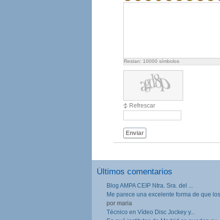
Restan:
10000
símbolos
Refrescar
Enviar
Últimos comentarios
Blog AMPA CEIP Ntra. Sra. del ...
Me parece una excelente forma de que los.
por maria
Técnico en Vídeo Disc Jockey y...