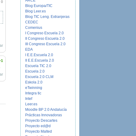
ARCE
0
Blog Europa/TIC
Blog Leer.es
Blog TIC Leng. Extranjeras
CEDEC
Comenius
I Congreso Escuela 2.0
II Congreso Escuela 2.0
III Congreso Escuela 2.0
ar
EDA
I E.E.Escuela 2.0
II E.E.Escuela 2.0
+1
Escuela TIC 2.0
,
Escuela 2.0
ar
Escuela 2.0 CLM
Eskola 2.0
eTwinning
Integra tic
Intef
Leer.es
Moodle BP 2.0 Andalucía
Prácticas Innovadoras
Proyecto Descartes
Proyecto ed@d
Proyecto Malted