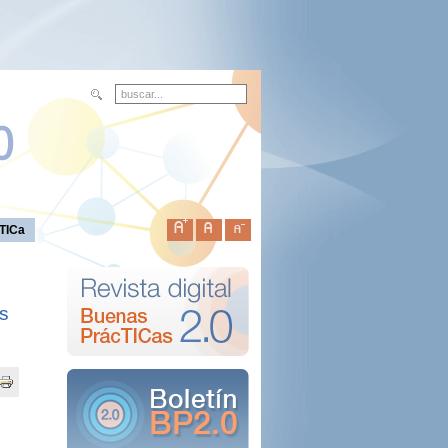
TICa
as