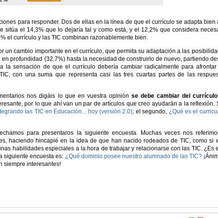
ones para responder. Dos de ellas en la línea de que el currículo se adapta bien 
se sitúa el 14,3% que lo dejaría tal y como está, y el 12,2% que considera neces
,5% el currículo y las TIC combinan razonablemente bien.
r un cambio importante en el currículo, que permita su adaptación a las posibilid
 en profundidad (32,7%) hasta la necesidad de construirlo de nuevo, partiendo d
a la sensación de que el currículo debería cambiar radicalmente para afrontar
TIC, con una suma que representa casi las tres cuartas partes de las respue
mentarios nos digáis lo que en vuestra opinión
se debe cambiar del currículo
eresante, por lo que ahí van un par de artículos que creo ayudarán a la reflexión.
tegrando las TIC en Educación... hoy (versión 2.0)
; el segundo,
¿Qué es el curric
echamos para presentaros la siguiente encuesta. Muchas veces nos referim
es, haciendo hincapié en la idea de que han nacido rodeados de TIC, como si 
nas habilidades especiales a la hora de trabajar y relacionarse con las TIC. ¿Es 
a siguiente encuesta es:
¿Qué dominio posee nuestro alumnado de las TIC?
¡Ánim
n siempre interesantes!