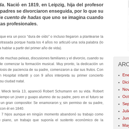
da
. Nació en 1819, en Leipzig, hija del profesor
 padres se divorciaron enseguida, por lo que su
de
cuento de hadas
que uno se imagina cuando
tas profesionales.
ue era un poco “dura de oído” o incluso llegaron a plantearse la
etrasada porque hasta los 4 años no articuló una sola palabra (lo
hablar a partir del primer año de vida).
 de muchas peleas, discusiones familiares y el divorcio, cuando su
AR
ide comenzar la formación musical. Muy pronto, la dedicación un
dosis de paciencia de su padre, comenzaron a dar sus frutos. Con
Ene
Hospital infantil y con 9 años interpreta su primer concierto
su ciudad natal.
Dic
Nov
 Wieck tenía 13, apareció Robert Schumann en su vida. Robert
Oct
tiempo un joven y guapo alumno de su padre, pero en el futuro se
n un gran compositor. Se enamoraron y, sin permiso de su padre,
Sep
 con él en 1840.
Jul
 7 hijos aunque en ningún momento abandonó su trabajo como
Jun
de piano, un trabajo que suponía el sustento económico de la
May