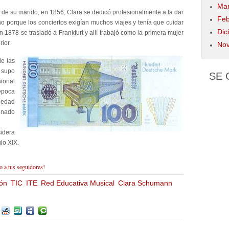
Mar
 de su marido, en 1856, Clara se dedicó profesionalmente a la dar
Feb
no porque los conciertos exigían muchos viajes y tenía que cuidar
Dic
En 1878 se trasladó a Frankfurt y allí trabajó como la primera mujer
ior.
Nov
e las
 supo
SE
sional
época
ciedad
tinado
idera
lo XIX.
o a tus seguidores!
ón
TIC
ITE
Red Educativa Musical
Clara Schumann