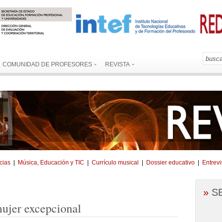
COMUNIDAD DE PROFESORES
REVISTA
cias
|
Música, Educación y TIC
|
Currículo musical
|
Dossier educativo
|
Entrevi
»
S
ujer excepcional