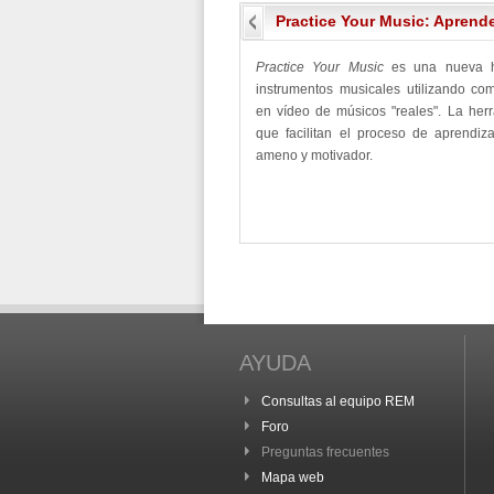
Practice Your Music: Aprend
Practice Your Music
es una nueva h
instrumentos musicales utilizando c
en vídeo de músicos "reales". La herr
que facilitan el proceso de aprendiz
ameno y motivador.
AYUDA
Consultas al equipo REM
Foro
Preguntas frecuentes
Mapa web