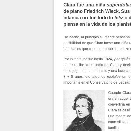
Clara fue una niña
superdota
de piano Friedrich Wieck. Sus
infancia no fue todo lo
feliz
o 
piensa en la vida de los pianis
De hecho, al principio su madre pensaba q
posibilidad de que Clara fuese una niña r
habitual es que cualquier bebé comienze a 
Por lo tanto, no fue hasta 1824, y después
padre recibe la custodia de Clara y dec
poco juguetona al principio y una buena 
7 y 8 años, dió algunos
recitales
en un 
importante en el Conservatorio de Lepzig, 
Cuando Clara
era en aquel 
convertiría e
Clara se casó
Fue madre de
concertista 
familia.