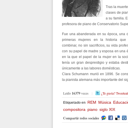
Tras la muerte
clases de pia
a su familia. 
profesora de piano de Conservatorio Super
Fue una abanderada en su época, una d
primeras mujeres en la historia que
combinar, no sin sacrificios, su vida profe
con su papel de madre y esposa en una 
en la que el papel de la mujer en la so
tenía un gran desprestigio y estaba des
únicamente a las labores domésticas.
Clara Schumann murió en 1896. Se cons
la pianista alemana más importante del sig
Leído
16379
veces
|
¿Te gusta? Tweeteal
REM
Música
Educaci
Etiquetado en
compositora
piano
siglo XIX
Compartir redes sociales