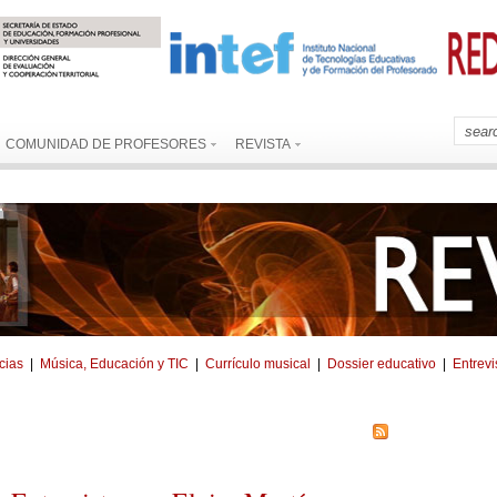
COMUNIDAD DE PROFESORES
REVISTA
cias
|
Música, Educación y TIC
|
Currículo musical
|
Dossier educativo
|
Entrevi