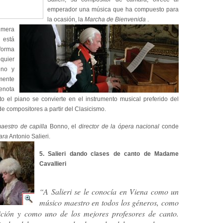
emperador una música que ha compuesto para
la ocasión, la
Marcha de Bienvenida
.
rimera
 está
orma
quier
uno y
mente
enota
to el piano se convierte en el instrumento musical preferido del
e compositores a partir del Clasicismo.
aestro de capilla
Bonno, el
director de la ópera nacional
conde
ara
Antonio Salieri.
5. Salieri dando clases de canto de Madame
Cavallieri
“A Salieri se le conocía en Viena como un
músico maestro en todos los géneros, como
ición y como uno de los mejores profesores de canto.