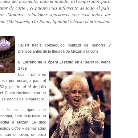
icales del momento, todo el mundo, del emperador para
itor de corte
, el puesto más influyente de todo el país,
r. Mantuvo relaciones amistosas con casi todos los
to (Metastasio, Da Ponte, Spontini y hasta el mismísimo
Salieri había conseguido multitud de honores y
premios antes de la llegada de Mozart a la corte.
6. Estreno de la ópera
El rapto en el serrallo
, Viena
1782
Los primeros
uso por encargo para el
 y, por fin, el 16 de julio
el Teatro Nacional, con un
la asistencia del emperador.
al finalizar la ópera, que
normal, pero muy bella, el
icitar a Mozart. Le dijo:
estros oídos y demasiadas
o que el joven, un poco