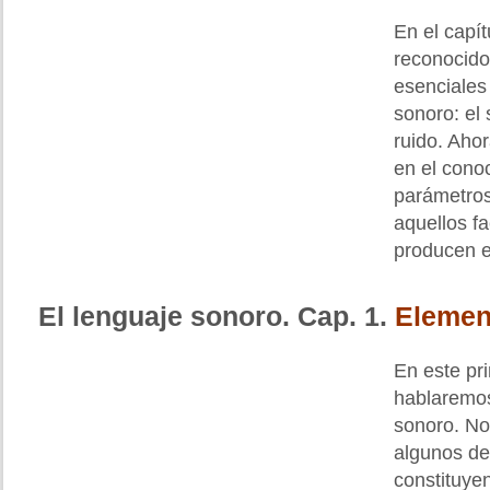
En el capí
reconocido
esenciales
sonoro: el 
ruido. Aho
en el cono
parámetros
aquellos fa
producen e
El lenguaje sonoro. Cap. 1.
Elemen
En este pr
hablaremos
sonoro. N
algunos de
constituye