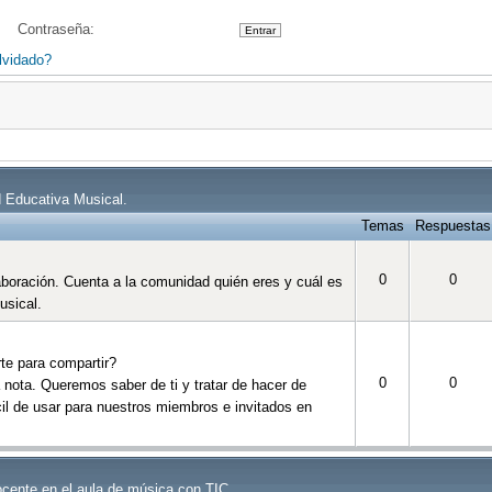
Contraseña:
lvidado?
ed Educativa Musical.
Temas
Respuestas
0
0
aboración. Cuenta a la comunidad quién eres y cuál es
usical.
te para compartir?
0
0
nota. Queremos saber de ti y tratar de hacer de
cil de usar para nuestros miembros e invitados en
ocente en el aula de música con TIC