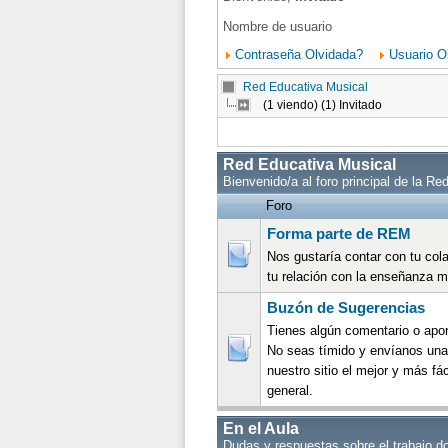
Nombre de usuario
Contraseña Olvidada?
Usuario O
Red Educativa Musical
(1 viendo) (1) Invitado
Red Educativa Musical
Bienvenido/a al foro principal de la R
Foro
Forma parte de REM
Nos gustaría contar con tu col
tu relación con la enseñanza m
Buzón de Sugerencias
Tienes algún comentario o apor
No seas tímido y envíanos una 
nuestro sitio el mejor y más fá
general.
En el Aula
Dudas y respuestas sobre el trabajo d