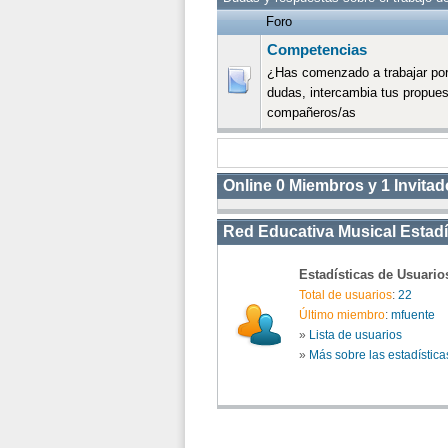
Foro
Competencias
¿Has comenzado a trabajar por
dudas, intercambia tus propues
compañeros/as
Online
0
Miembros y
1
Invitad
Red Educativa Musical Estadís
Estadísticas de Usuario
Total de usuarios
:
22
Último miembro
:
mfuente
»
Lista de usuarios
»
Más sobre las estadística