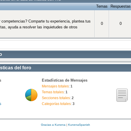
Temas
Respuestas
 competencias? Comparte tu experiencia, plantea tus
0
0
tas, ayuda a resolver las inquietudes de otros
o
ticas del foro
s
Estadísticas de Mensajes
Mensajes totales
:
1
Temas totales
:
1
Secciones totales
:
2
s
Categorías totales
:
3
Gracias a
Kunena
|
KunenaSpanish