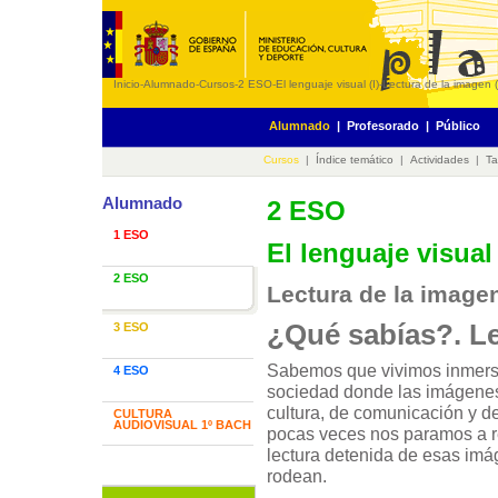
Inicio
-
Alumnado
-
Cursos
-
2 ESO
-
El lenguaje visual (I)
-
Lectura de la imagen (
Alumnado
|
Profesorado
|
Público
Cursos
|
Índice temático
|
Actividades
|
Ta
Alumnado
2 ESO
1 ESO
El lenguaje visual 
2 ESO
Lectura de la imagen
¿Qué sabías?. Le
3 ESO
Sabemos que vivimos inmers
4 ESO
sociedad donde las imágene
cultura, de comunicación y d
CULTURA
AUDIOVISUAL 1º BACH
pocas veces nos paramos a r
lectura detenida de esas im
rodean.