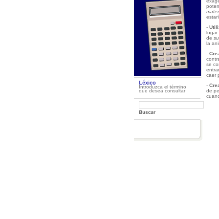
exage
poten
mater
estar
-
Util
lugar
de
s
la an
-
Cre
contr
se co
entra
caer p
Léxico
-
Cre
Introduzca el término
de pe
que desea consultar
cuand