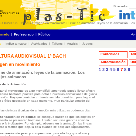
Buscador
AUDIOVISUAL 1º BACH
-
Imagen en movimiento
-
El cine de animación: leyes de la animación. Los
mnado
|
Profesorado
|
Público
Ay
s
|
Índice temático
|
Actividades
|
Talleres
|
Análisis
|
Juegos
Contenidos
Tal
LTURA AUDIOVISUAL 1º BACH
Autoevaluación
Uni
gen en movimiento
1
2
3
4
5
6
7
8
9
ine de animación: leyes de la animación. Los
ujos animados
s de la Animación
ar el movimiento es algo muy difícil, aprenderlo puede llevar años y
cesita bastante práctica para dotar a nuestras animaciones de gracia
resión. Hay que controlar un fuerte sentido dramático, para lograr el
x gráfico necesario en cada momento, y un particular sentido del
 las distintas técnicas de animación más utilizadas podemos citar:
 sensación de velocidad
: se consigue haciendo que los objetos en
iento se presenten borrosos. Existen recursos gráficos como la
a o la inclinación
. Por ejemplo, observa en la animación las líneas
icas o rastros que deja la bola cuando se desplaza rápidamente.
 sensación de peso y composición
: para ello hay que alterar y