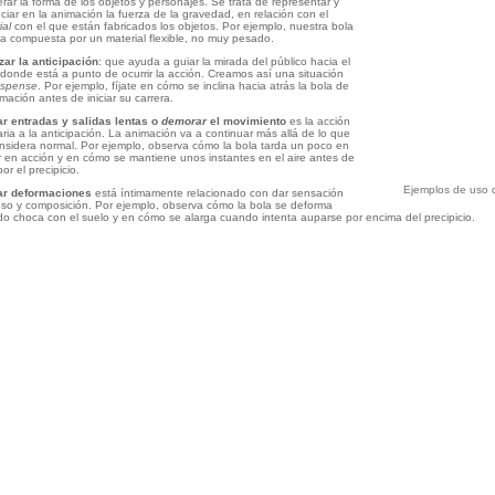
rar la forma de los objetos y personajes. Se trata de representar y
ciar en la animación la fuerza de la gravedad, en relación con el
ial
con el que están fabricados los objetos. Por ejemplo, nuestra bola
ía compuesta por un material flexible, no muy pesado.
izar la anticipación
: que ayuda a guiar la mirada del público hacia el
 donde está a punto de ocurrir la acción. Creamos así una situación
uspense
. Por ejemplo, fíjate en cómo se inclina hacia atrás la bola de
imación antes de iniciar su carrera.
ar entradas y salidas lentas o
demorar
el movimiento
es la acción
aria a la anticipación. La animación va a continuar más allá de lo que
nsidera normal. Por ejemplo, observa cómo la bola tarda un poco en
r en acción y en cómo se mantiene unos instantes en el aire antes de
or el precipicio.
Ejemplos de uso d
ar deformaciones
está íntimamente relacionado con dar sensación
so y composición. Por ejemplo, observa cómo la bola se deforma
o choca con el suelo y en cómo se alarga cuando intenta auparse por encima del precipicio.