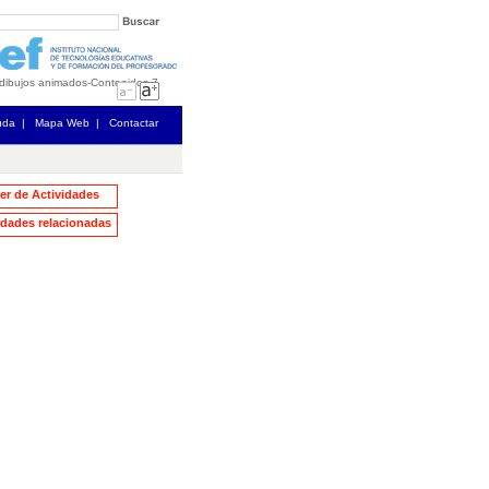
 dibujos animados
-
Contenidos
-
7
uda
|
Mapa Web
|
Contactar
ler de Actividades
dades relacionadas