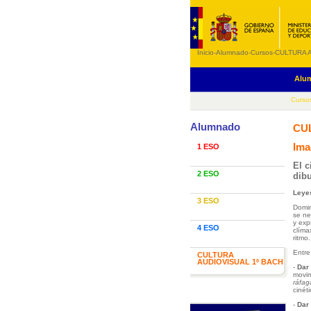
Inicio
-
Alumnado
-
Cursos
-
CULTURA 
Alu
Curso
Alumnado
CU
Ima
1 ESO
El c
2 ESO
dib
Leye
3 ESO
Domin
se ne
y exp
4 ESO
clíma
ritmo.
Entre
CULTURA
AUDIOVISUAL 1º BACH
-
Dar
movim
ráfag
cinét
-
Dar