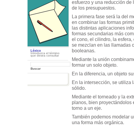
esfuerzo y una reducción de 
de los presupuestos.
La primera fase será la del 
en combinar las formas primi
las distintas aplicaciones inf
formas secundarias más compl
el cono, el cilindro, la esfera,
se mezclan en las llamadas 
booleanas.
Léxico
Introduzca el término
que desea consultar
Mediante la unión combinamo
formar un solo objeto.
En la diferencia, un objeto su
En la intersección, se utiliz
sólido.
Mediante el torneado y la extr
planos, bien proyectándolos 
torno a un eje.
También podemos modelar una 
una forma más orgánica.