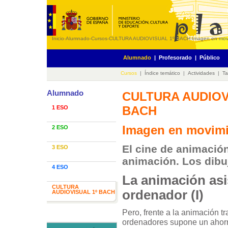
Inicio
-
Alumnado
-
Cursos
-
CULTURA AUDIOVISUAL 1º BACH
-
Imagen en mov
Alumnado
|
Profesorado
|
Público
Cursos
|
Índice temático
|
Actividades
|
Ta
Alumnado
CULTURA AUDIOV
BACH
1 ESO
Imagen en movim
2 ESO
El cine de animación
3 ESO
animación. Los dib
4 ESO
La animación asi
CULTURA
ordenador (I)
AUDIOVISUAL 1º BACH
Pero, frente a la animación tr
ordenadores supone un ahorr