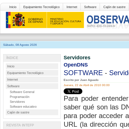
Inicio
Equipamiento Tecnológico
Internet
Software
Cajón de sastre
Sábado, 08 Agosto 2026
Servidores
ÍNDICE
OpenDNS
Inicio
SOFTWARE
-
Servid
Equipamiento Tecnológico
Internet
Escrito por Juan Aguado
Jueves, 22 de Abril de 2010 00:00
Software
Software General
Para poder entende
Programación
Servidores
saber qué son las DN
Software educativo
Cajón de sastre
para poder acceder a
URL (la dirección qu
REVISTA INTEFP