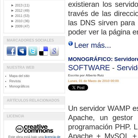
existieran los serv
►
2013
(11)
►
2012
(49)
través de las direcc
►
2011
(53)
las DNS sirven para 
►
2010
(36)
►
2009
(47)
poder ver la página e
MARCADORES SOCIALES
Leer más...
MONOGRÁFICO: Servido
SOFTWARE
-
Servid
NUESTRA WEB
Escrito por Alberto Ruiz
Mapa del sitio
Revista
Lunes, 01 de Marzo de 2010 00:00
Monográficos
ARTÍCULOS RELACIONADOS
Un servidor WAMP es
Apache, un gestor
LICENCIA
programación PHP. 
Apache + MySQL + P
Este obra está bajo una
licencia de