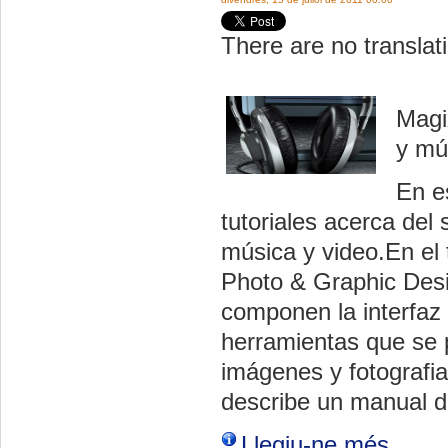
There are no translati
Magi
y mú
En e
tutoriales acerca del
música y video.En el
Photo & Graphic Desi
componen la interfaz
herramientas que se p
imágenes y fotografi
describe un manual d
Llegiu-ne més...