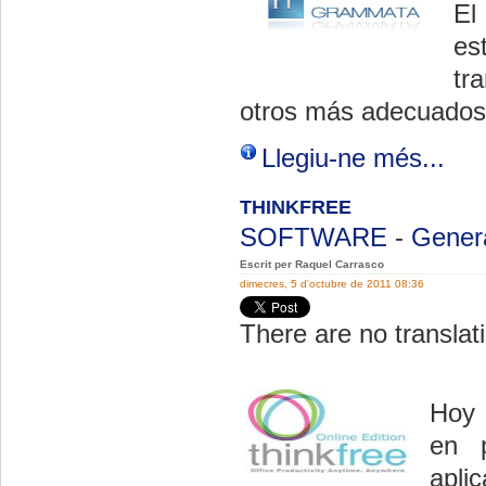
El
es
tr
otros más adecuados p
Llegiu-ne més...
THINKFREE
SOFTWARE
-
Gener
Escrit per Raquel Carrasco
dimecres, 5 d'octubre de 2011 08:36
There are no translati
Hoy 
en p
apli