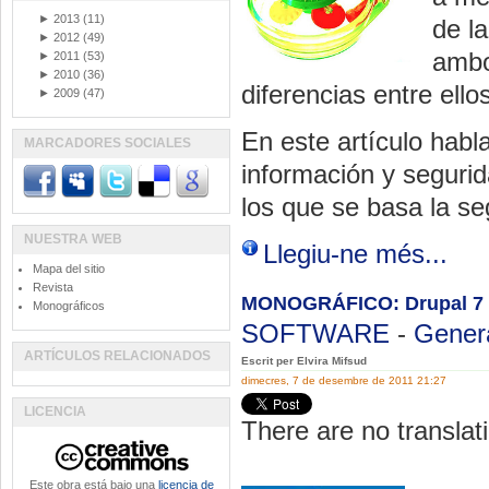
►
2013
(11)
de l
►
2012
(49)
ambo
►
2011
(53)
►
2010
(36)
diferencias entre ello
►
2009
(47)
En este artículo hab
MARCADORES SOCIALES
información y segurid
los que se basa la se
NUESTRA WEB
Llegiu-ne més...
Mapa del sitio
Revista
MONOGRÁFICO: Drupal 7
Monográficos
SOFTWARE
-
Gener
ARTÍCULOS RELACIONADOS
Escrit per Elvira Mifsud
dimecres, 7 de desembre de 2011 21:27
LICENCIA
There are no translati
Este obra está bajo una
licencia de