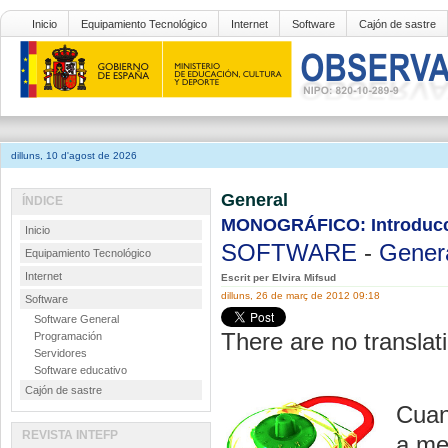
Inicio
Equipamiento Tecnológico
Internet
Software
Cajón de sastre
dilluns, 10 d'agost de 2026
General
ÍNDICE
MONOGRÁFICO: Introducció
Inicio
SOFTWARE
-
Gener
Equipamiento Tecnológico
Internet
Escrit per Elvira Mifsud
dilluns, 26 de març de 2012 09:18
Software
Software General
There are no translati
Programación
Servidores
Software educativo
Cajón de sastre
Cuan
REVISTA INTEFP
a me