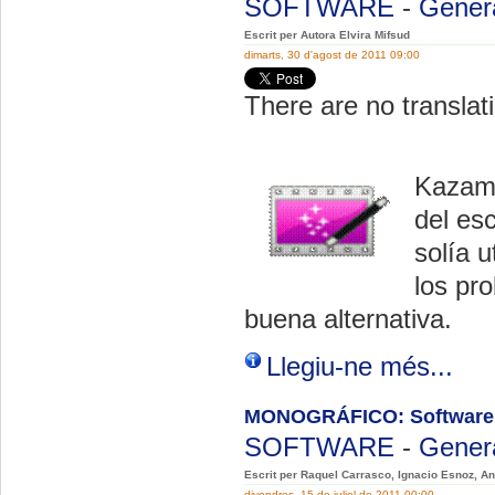
SOFTWARE
-
Gener
Escrit per Autora Elvira Mifsud
dimarts, 30 d'agost de 2011 09:00
There are no translati
Kazam 
del es
solía 
los pr
buena alternativa.
Llegiu-ne més...
MONOGRÁFICO: Software
SOFTWARE
-
Gener
Escrit per Raquel Carrasco, Ignacio Esnoz, A
divendres, 15 de juliol de 2011 00:00