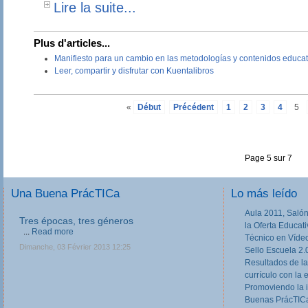
Lire la suite...
Plus d'articles...
Manifiesto para un cambio en las metodologías y contenidos educat
Leer, compartir y disfrutar con Kuentalibros
«
Début
Précédent
1
2
3
4
5
Page 5 sur 7
Una Buena PrácTICa
Lo más leído
Aula 2011, Salón
Tres épocas, tres géneros
la Oferta Educat
...
Read more
Técnico en Víde
Dimanche, 03 Février 2013 12:25
Sello Escuela 2.
Resultados de la
currículo con la 
Promoviendo la 
Buenas PrácTICa