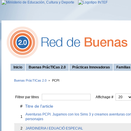
Inicio
Buenas PrácTICas 2.0
Prácticas Innovadoras
Familia
Buenas PrácTICas 2.0
PCPI
Filtrer par titres
Affichage #
#
Titre de l'article
Aventuras PCPI. Jugamos con los Sims 3 y creamos aventuras con
1
personajes
2
JARDINERIA I EDUACIÓ ESPECIAL