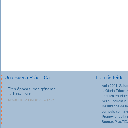
Una Buena PrácTICa
Lo más leído
Aula 2011, Salón
Tres épocas, tres géneros
la Oferta Educat
...
Read more
Técnico en Víde
Dimanche, 03 Février 2013 12:25
Sello Escuela 2.
Resultados de la
currículo con la 
Promoviendo la 
Buenas PrácTICa