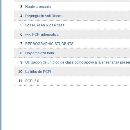
3
Hardwaremanía
4
Reprografia Vall Blanca
5
Los PCPI en Ríos Rosas
6
wiki PCPI informática
7
REPROGRAPHIC STUDENTS
8
Hoy empieza todo...
9
Utilización de un blog de clase como apoyo a la enseñanza prese
10
La tribu de PCPI
11
PCPI 2.0