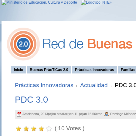
Inicio
Buenas PrácTICas 2.0
Prácticas Innovadoras
Familia
Prácticas Innovadoras
Actualidad
PDC 3.
PDC 3.0
Astelehena, 2013(e)ko otsaila(r)en 11-(e)an 15:56etan
Domingo Ménde
( 10 Votes )