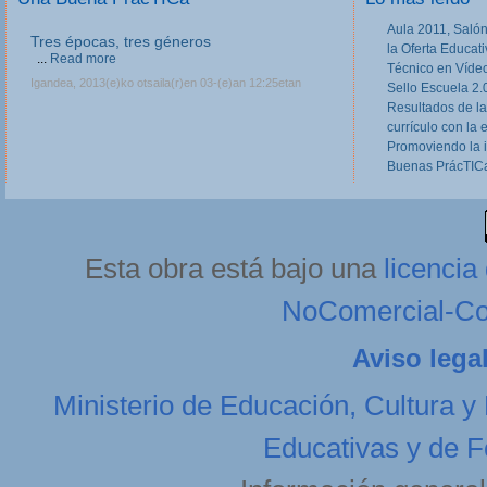
Aula 2011, Salón
Tres épocas, tres géneros
la Oferta Educat
...
Read more
Técnico en Víde
Igandea, 2013(e)ko otsaila(r)en 03-(e)an 12:25etan
Sello Escuela 2.
Resultados de la
currículo con la 
Promoviendo la 
Buenas PrácTICa
Esta obra está bajo una
licenci
NoComercial-Com
Aviso lega
Ministerio de Educación, Cultura y
Educativas y de F