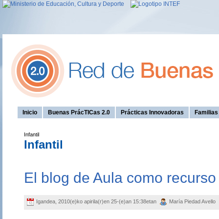
Inicio
Buenas PrácTICas 2.0
Prácticas Innovadoras
Familia
Infantil
Infantil
El blog de Aula como recurso
Igandea, 2010(e)ko apirila(r)en 25-(e)an 15:38etan
María Piedad Avello