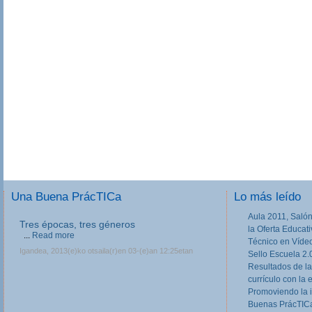
Una Buena PrácTICa
Lo más leído
Aula 2011, Salón
Tres épocas, tres géneros
la Oferta Educat
...
Read more
Técnico en Víde
Igandea, 2013(e)ko otsaila(r)en 03-(e)an 12:25etan
Sello Escuela 2.
Resultados de la
currículo con la 
Promoviendo la 
Buenas PrácTICa